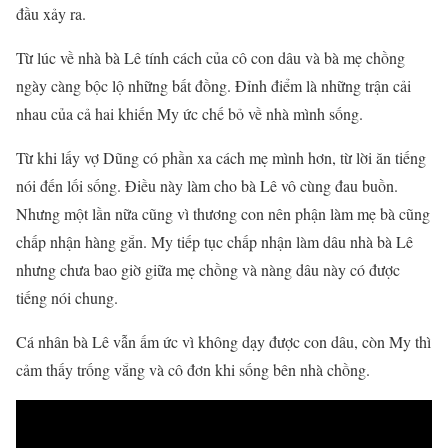
đầu xảy ra.
Từ lúc về nhà bà Lê tính cách của cô con dâu và bà mẹ chồng
ngày càng bộc lộ những bất đồng. Đỉnh điểm là những trận cải
nhau của cả hai khiến My ức chế bỏ về nhà mình sống.
Từ khi lấy vợ Dũng có phần xa cách mẹ mình hơn, từ lời ăn tiếng
nói đến lối sống. Điều này làm cho bà Lê vô cùng đau buồn.
Nhưng một lần nữa cũng vì thương con nên phận làm mẹ bà cũng
chấp nhận hàng gắn. My tiếp tục chấp nhận làm dâu nhà bà Lê
nhưng chưa bao giờ giữa mẹ chồng và nàng dâu này có được
tiếng nói chung.
Cá nhân bà Lê vẫn ấm ức vì không dạy được con dâu, còn My thì
cảm thấy trống vắng và cô đơn khi sống bên nhà chồng.