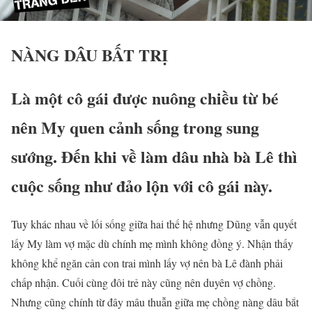
NÀNG DÂU BẤT TRỊ
Là một cô gái được nuông chiều từ bé
nên My quen cảnh sống trong sung
sướng. Đến khi về làm dâu nhà bà Lê thì
cuộc sống như đảo lộn với cô gái này.
Tuy khác nhau về lối sống giữa hai thế hệ nhưng Dũng vẫn quyết
lấy My làm vợ mặc dù chính mẹ mình không đồng ý. Nhận thấy
không khể ngăn cản con trai mình lấy vợ nên bà Lê đành phải
chấp nhận. Cuối cùng đôi trẻ này cũng nên duyên vợ chồng.
Nhưng cũng chính từ đây mâu thuẫn giữa mẹ chồng nàng dâu bắt