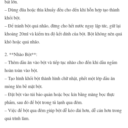
bát lớn.
– Dùng đũa hoặc thìa khuấy đều cho đến khi hỗn hợp tạo thành
khối bột.
– Để tránh bột quá nhão, đừng cho hết nước ngay lập tức, giữ lại
khoảng 20ml và kiểm tra độ kết dính của bột. Bột không nên quá
khô hoặc quá nhão.
2. **Nhào Bột**:
– Thêm dầu ăn vào bột và tiếp tục nhào cho đến khi dầu ngấm
hoàn toàn vào bột.
– Tạo hình khối bột thành hình chữ nhật, phết một lớp dầu ăn
mỏng lên bề mặt bột.
– Đặt bột vào túi bảo quản hoặc bọc kín bằng màng bọc thực
phẩm, sau đó để bột trong tủ lạnh qua đêm.
– Việc để bột qua đêm giúp bột dễ kéo dài hơn, dễ cán hơn trong
quá trình làm.