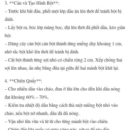
3. **Cán và Tạo Hình Bột**:
– Trước khi bắt đầu, phết một lớp dầu ăn lên thớt để tránh bột bị
dính.
– Lấy bột ra, bóc lớp màng bọc, đặt lên thớt đã phết dầu, kéo giãn
bột.
– Dùng cây cán bột cán bột thành từng miếng dày khoảng 1 cm,
nhớ rắc bột khô lên thớt để tránh bị dính.
– Cắt bột thành từng sợi nhỏ có chiều rộng 2 cm. Xếp chồng hai
sợi lên nhau, ấn nhẹ bằng đũa tại giữa để hai mảnh bột khít lại.
4. **Chiên Quẩy**:
– Cho nhiều dầu vào chảo, đun ở lửa lớn cho đến khi dầu nóng
đạt khoảng 60% – 70%.
– Kiểm tra nhiệt độ dầu bằng cách thả một miếng bột nhỏ vào
chảo, nếu bột nở nhanh, dầu đã đủ nóng.
– Vặn nhỏ lửa vừa và từ từ cho từng mảnh bột vào chiên.
– Chiên đến khi quẩy có màu vàng nâu, vớt ra để ráo dầu.