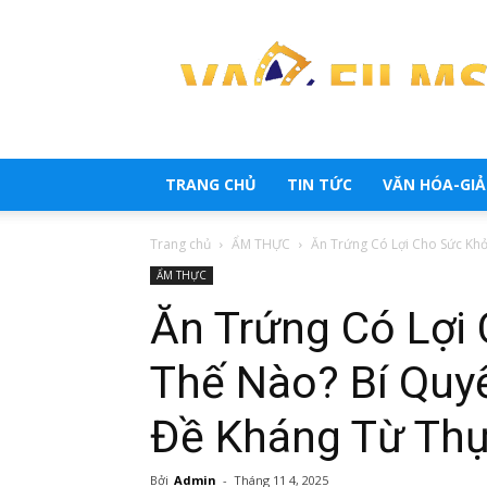
Trang
tổng
hợp
tin
tức
TRANG CHỦ
TIN TỨC
VĂN HÓA-GIẢI
Trang chủ
ẨM THỰC
Ăn Trứng Có Lợi Cho Sức Khỏ
ẨM THỰC
Ăn Trứng Có Lợi
Thế Nào? Bí Quy
Đề Kháng Từ Th
Bởi
Admin
-
Tháng 11 4, 2025