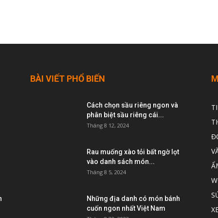
BÀI VIẾT PHỔ BIẾN
M
Cách chọn sầu riêng ngon và
T
phân biệt sầu riêng cái...
T
Tháng 8 12, 2024
Đ
V
Rau muống xào tỏi bất ngờ lọt
vào danh sách món...
Ẩ
Tháng 8 5, 2024
W
S
h
Những địa danh có món bánh
cuốn ngon nhất Việt Nam
X