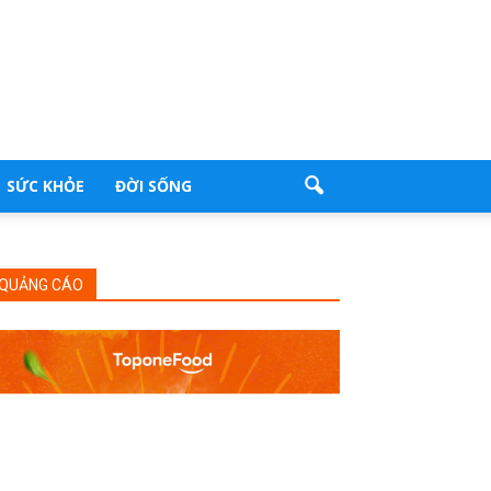
SỨC KHỎE
ĐỜI SỐNG
QUẢNG CÁO