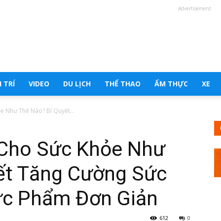
Advertisement
 TRÍ
VIDEO
DU LỊCH
THỂ THAO
ẨM THỰC
XE
e Như Thế Nào? Bí Quyết...
 Cho Sức Khỏe Như
ết Tăng Cường Sức
ực Phẩm Đơn Giản
612
0