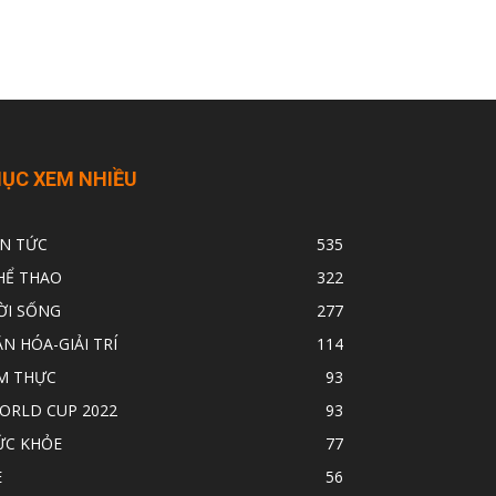
ỤC XEM NHIỀU
IN TỨC
535
HỂ THAO
322
ỜI SỐNG
277
ĂN HÓA-GIẢI TRÍ
114
M THỰC
93
ORLD CUP 2022
93
ỨC KHỎE
77
E
56