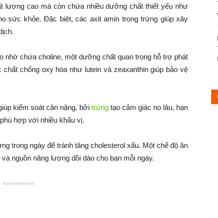
ất lượng cao mà còn chứa nhiều dưỡng chất thiết yếu như
cho sức khỏe. Đặc biệt, các axit amin trong trứng giúp xây
dịch.
ão nhờ chứa choline, một dưỡng chất quan trọng hỗ trợ phát
ác chất chống oxy hóa như lutein và zeaxanthin giúp bảo vệ
giúp kiểm soát cân nặng, bởi
trứng
tạo cảm giác no lâu, hạn
 phù hợp với nhiều khẩu vị.
ứng trong ngày để tránh tăng cholesterol xấu. Một chế độ ăn
u và nguồn năng lượng dồi dào cho bạn mỗi ngày.
Advertisement