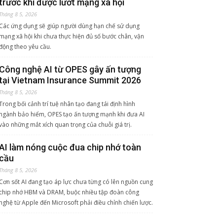
trước khi được lướt mạng xã hội
Tháng 8 5, 2026
Các ứng dụng sẽ giúp người dùng hạn chế sử dụng
mạng xã hội khi chưa thực hiện đủ số bước chân, vận
động theo yêu cầu.
Công nghệ AI từ OPES gây ấn tượng
tại Vietnam Insurance Summit 2026
Tháng 8 5, 2026
Trong bối cảnh trí tuệ nhân tạo đang tái định hình
ngành bảo hiểm, OPES tạo ấn tượng mạnh khi đưa AI
vào những mắt xích quan trọng của chuỗi giá trị.
AI làm nóng cuộc đua chip nhớ toàn
cầu
Tháng 8 5, 2026
Cơn sốt AI đang tạo áp lực chưa từng có lên nguồn cung
chip nhớ HBM và DRAM, buộc nhiều tập đoàn công
nghệ từ Apple đến Microsoft phải điều chỉnh chiến lược.