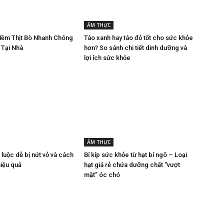
ẨM THỰC
ềm Thịt Bò Nhanh Chóng
Táo xanh hay táo đỏ tốt cho sức khỏe
 Tại Nhà
hơn? So sánh chi tiết dinh dưỡng và
lợi ích sức khỏe
ẨM THỰC
 luộc dễ bị nứt vỏ và cách
Bí kíp sức khỏe từ hạt bí ngô – Loại
iệu quả
hạt giá rẻ chứa dưỡng chất “vượt
mặt” óc chó