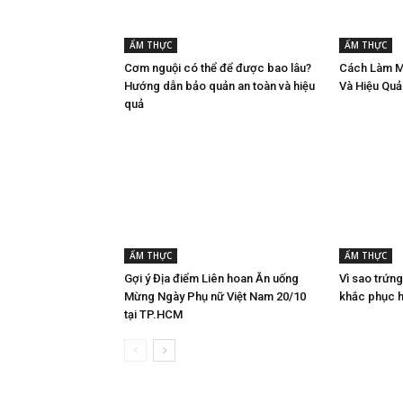
ẨM THỰC
ẨM THỰC
Cơm nguội có thể để được bao lâu?
Cách Làm M
Hướng dẫn bảo quản an toàn và hiệu
Và Hiệu Quả
quả
ẨM THỰC
ẨM THỰC
Gợi ý Địa điểm Liên hoan Ăn uống
Vì sao trứng
Mừng Ngày Phụ nữ Việt Nam 20/10
khắc phục h
tại TP.HCM