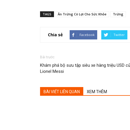
TAGS
Ăn Trứng Có Lợi Cho Sức Khỏe
Trứng
Chia sẻ
Facebook
Twitter
Bài trước
Khám phá bộ sưu tập siêu xe hàng triệu USD c
Lionel Messi
BÀI VIẾT LIÊN QUAN
XEM THÊM