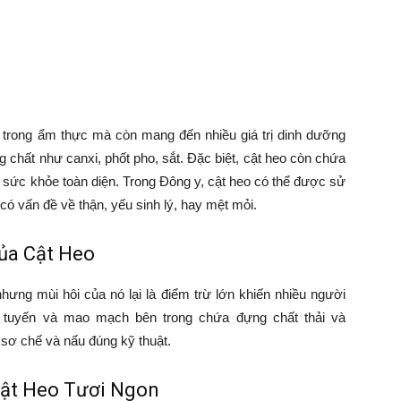
n trong ẩm thực mà còn mang đến nhiều giá trị dinh dưỡng
g chất như canxi, phốt pho, sắt. Đặc biệt, cật heo còn chứa
ện sức khỏe toàn diện. Trong Đông y, cật heo có thể được sử
ó vấn đề về thận, yếu sinh lý, hay mệt mỏi.
ủa Cật Heo
ưng mùi hôi của nó lại là điểm trừ lớn khiến nhiều người
c tuyến và mao mạch bên trong chứa đựng chất thải và
 sơ chế và nấu đúng kỹ thuật.
Cật Heo Tươi Ngon