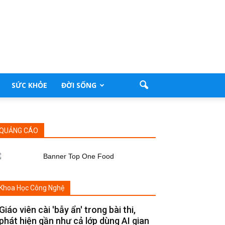
SỨC KHỎE
ĐỜI SỐNG
QUẢNG CÁO
Khoa Học Công Nghệ
Giáo viên cài 'bẫy ẩn' trong bài thi,
phát hiện gần như cả lớp dùng AI gian