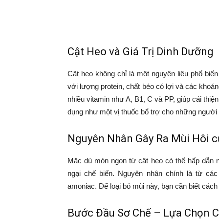
Cật Heo và Giá Trị Dinh Dưỡng
Cật heo không chỉ là một nguyên liệu phổ biế
với lượng protein, chất béo có lợi và các khoán
nhiều vitamin như A, B1, C và PP, giúp cải thi
dụng như một vị thuốc bổ trợ cho những người c
Nguyên Nhân Gây Ra Mùi Hôi c
Mặc dù món ngon từ cật heo có thể hấp dẫn nh
ngại chế biến. Nguyên nhân chính là từ cá
amoniac. Để loại bỏ mùi này, bạn cần biết cách
Bước Đầu Sơ Chế – Lựa Chọn 