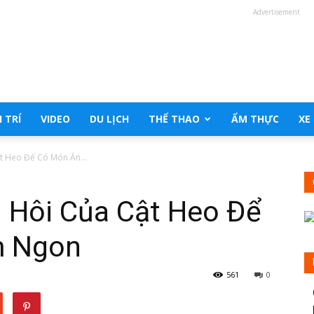
Advertisement
 TRÍ
VIDEO
DU LỊCH
THỂ THAO
ẨM THỰC
XE
t Heo Để Có Món Ăn...
i Hôi Của Cật Heo Để
m Ngon
561
0