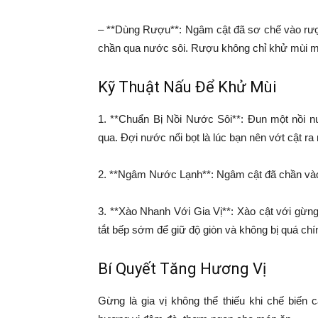
– **Dùng Rượu**: Ngâm cật đã sơ chế vào rượu
chần qua nước sôi. Rượu không chỉ khử mùi m
Kỹ Thuật Nấu Để Khử Mùi
1. **Chuẩn Bị Nồi Nước Sôi**: Đun một nồi n
qua. Đợi nước nổi bọt là lúc bạn nên vớt cật ra 
2. **Ngâm Nước Lạnh**: Ngâm cật đã chần vào 
3. **Xào Nhanh Với Gia Vị**: Xào cật với gừn
tắt bếp sớm để giữ độ giòn và không bị quá chí
Bí Quyết Tăng Hương Vị
Gừng là gia vị không thể thiếu khi chế biến 