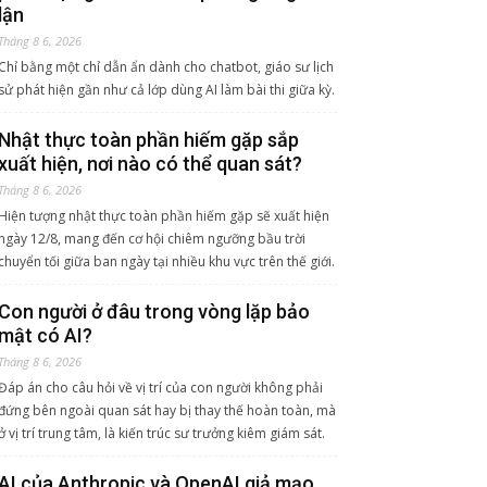
lận
Tháng 8 6, 2026
Chỉ bằng một chỉ dẫn ẩn dành cho chatbot, giáo sư lịch
sử phát hiện gần như cả lớp dùng AI làm bài thi giữa kỳ.
Nhật thực toàn phần hiếm gặp sắp
xuất hiện, nơi nào có thể quan sát?
Tháng 8 6, 2026
Hiện tượng nhật thực toàn phần hiếm gặp sẽ xuất hiện
ngày 12/8, mang đến cơ hội chiêm ngưỡng bầu trời
chuyển tối giữa ban ngày tại nhiều khu vực trên thế giới.
Con người ở đâu trong vòng lặp bảo
mật có AI?
Tháng 8 6, 2026
Đáp án cho câu hỏi về vị trí của con người không phải
đứng bên ngoài quan sát hay bị thay thế hoàn toàn, mà
ở vị trí trung tâm, là kiến trúc sư trưởng kiêm giám sát.
AI của Anthropic và OpenAI giả mạo