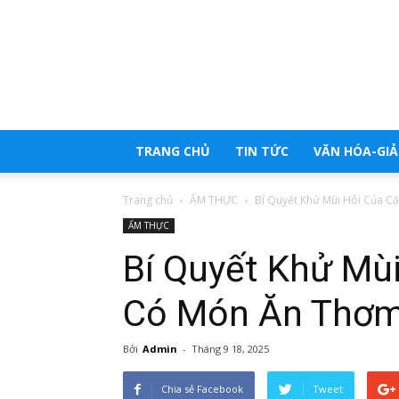
Trang
tổng
hợp
tin
tức
TRANG CHỦ
TIN TỨC
VĂN HÓA-GIẢI
Trang chủ
ẨM THỰC
Bí Quyết Khử Mùi Hôi Của Cậ
ẨM THỰC
Bí Quyết Khử Mù
Có Món Ăn Thơ
Bởi
Admin
-
Tháng 9 18, 2025
Chia sẻ Facebook
Tweet