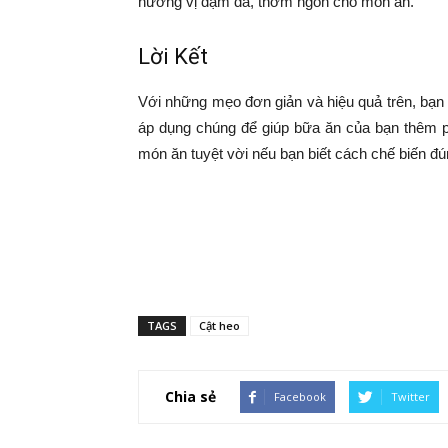
hương vị đậm đà, thơm ngon cho món ăn.
Lời Kết
Với những mẹo đơn giản và hiệu quả trên, bạn 
áp dụng chúng để giúp bữa ăn của bạn thêm p
món ăn tuyệt vời nếu bạn biết cách chế biến đ
TAGS
Cật heo
Chia sẻ
Facebook
Twitter