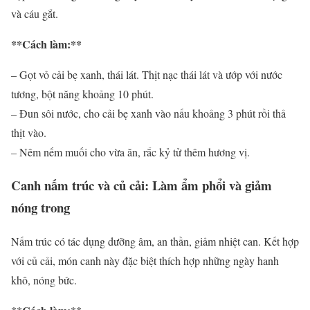
và cáu gắt.
**Cách làm:**
– Gọt vỏ cải bẹ xanh, thái lát. Thịt nạc thái lát và ướp với nước
tương, bột năng khoảng 10 phút.
– Đun sôi nước, cho cải bẹ xanh vào nấu khoảng 3 phút rồi thả
thịt vào.
– Nêm nếm muối cho vừa ăn, rắc kỷ tử thêm hương vị.
Canh nấm trúc và củ cải: Làm ẩm phổi và giảm
nóng trong
Nấm trúc có tác dụng dưỡng âm, an thần, giảm nhiệt can. Kết hợp
với củ cải, món canh này đặc biệt thích hợp những ngày hanh
khô, nóng bức.