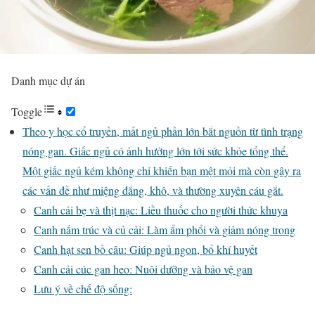
Danh mục dự án
Toggle
Theo y học cổ truyền, mất ngủ phần lớn bắt nguồn từ tình trạng
nóng gan. Giấc ngủ có ảnh hưởng lớn tới sức khỏe tổng thể.
Một giấc ngủ kém không chỉ khiến bạn mệt mỏi mà còn gây ra
các vấn đề như miệng đắng, khô, và thường xuyên cáu gắt.
Canh cải bẹ và thịt nạc: Liều thuốc cho người thức khuya
Canh nấm trúc và củ cải: Làm ẩm phổi và giảm nóng trong
Canh hạt sen bồ câu: Giúp ngủ ngon, bổ khí huyết
Canh cải cúc gan heo: Nuôi dưỡng và bảo vệ gan
Lưu ý về chế độ sống: