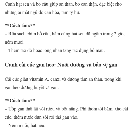
Canh hạt sen và bồ câu giúp an thần, bổ can thận, đặc biệt cho
những ai mất ngủ do can hỏa, tâm tỳ hư.
**Cách làm:**
– Rửa sạch chim bồ câu, hầm cùng hạt sen đã ngâm trong 2 giờ,
nêm muối.
– Thêm táo đỏ hoặc long nhãn tăng tác dụng bổ máu.
Canh cải cúc gan heo: Nuôi dưỡng và bảo vệ gan
Cải cúc giàu vitamin A, canxi và dưỡng tâm an thần, trong khi
gan heo dưỡng huyết và gan.
**Cách làm:**
– Ướp gan thái lát với rượu và bột năng. Phi thơm tỏi băm, xào cải
cúc, thêm nước đun sôi rồi thả gan vào.
– Nêm muối, hạt tiêu.