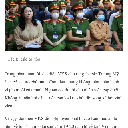
Các bị cáo tại tòa
Trong phần luận tội, đại diện VKS cho rằng, bị cáo Trương Mỹ
Lan có vai trò chủ mưu. Cầm đầu nhưng không thừa nhận hành
vi phạm tội của mình. Ngoan cố, đổ lỗi cho nhân viên cấp dưới.
Không ăn năn hối cải… nên cần loại ra khỏi đời sống xã hội vĩnh
viễn.
Vì vậy, đại diện VKS đề nghị tuyên phạt bị cáo Lan mức án tử
hình về tội “Tham ô tài sản”. Từ 19-20 năm tù về tội “Vi phạm