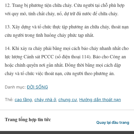
12. Trang bị phương tiện chữa cháy. Cứu người tại chỗ phù hợp
với quy mô, tính chất cháy, nổ, dự trữ đủ nước để chữa cháy.
13. Xây dựng và tổ chức thực tập phương án chữa cháy, thoát nạn
cứu người trong tình huống cháy phức tạp nhất.
14. Khi xảy ra cháy phải bằng mọi cách báo cháy nhanh nhất cho
lực lượng Cảnh sát PCCC (số điện thoại 114). Báo cho Công an
hoặc chính quyền nơi gần nhất. Đồng thời bằng mọi cách dập
cháy và tổ chức việc thoát nạn, cứu người theo phương án.
Danh mục:
ĐỜI SỐNG
Thẻ:
cao tầng
,
cháy nhà ở
,
chung cư
,
Hướng dẫn thoát nạn
Trang tổng hợp tin tức
Quay lại đầu trang