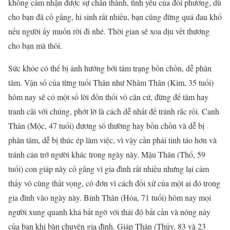
không cảm nhận được sự chân thành, tình yêu của đối phương, dù
cho bạn đã cố gắng, hi sinh rất nhiều, bạn cũng đừng quá đau khổ
nếu người ấy muốn rời đi nhé. Thời gian sẽ xoa dịu vết thương
cho bạn mà thôi.
Sức khỏe có thể bị ảnh hưởng bởi tâm trạng bồn chồn, dễ phân
tâm. Vận số của từng tuổi Thân như Nhâm Thân (Kim, 35 tuổi)
hôm nay sẽ có một số lời đồn thổi vô căn cứ, đừng để tâm hay
tranh cãi với chúng, phớt lờ là cách dễ nhất để tránh rắc rối. Canh
Thân (Mộc, 47 tuổi) đương số thường hay bồn chồn và dễ bị
phân tâm, dễ bị thúc ép làm việc, vì vậy cần phải tỉnh táo hơn và
tránh cản trở người khác trong ngày này. Mậu Thân (Thổ, 59
tuổi) con giáp này cố gắng vì gia đình rất nhiều nhưng lại cảm
thấy vô cùng thất vọng, cô đơn vì cách đối xử của một ai đó trong
gia đình vào ngày này. Bính Thân (Hỏa, 71 tuổi) hôm nay mọi
người xung quanh khá bất ngờ với thái độ bất cần và nóng nảy
của bạn khi bàn chuyện gia đình. Giáp Thân (Thủy, 83 và 23