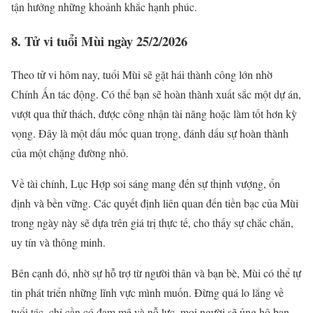
tận hưởng những khoảnh khắc hạnh phúc.
8. Tử vi tuổi Mùi ngày 25/2/2026
Theo tử vi hôm nay, tuổi Mùi sẽ gặt hái thành công lớn nhờ
Chính Ấn tác động. Có thể bạn sẽ hoàn thành xuất sắc một dự án,
vượt qua thử thách, được công nhận tài năng hoặc làm tốt hơn kỳ
vọng. Đây là một dấu mốc quan trọng, đánh dấu sự hoàn thành
của một chặng đường nhỏ.
Về tài chính, Lục Hợp soi sáng mang đến sự thịnh vượng, ổn
định và bền vững. Các quyết định liên quan đến tiền bạc của Mùi
trong ngày này sẽ dựa trên giá trị thực tế, cho thấy sự chắc chắn,
uy tín và thông minh.
Bên cạnh đó, nhờ sự hỗ trợ từ người thân và bạn bè, Mùi có thể tự
tin phát triển những lĩnh vực mình muốn. Đừng quá lo lắng về
tuổi tác, chỉ cần có đam mê và nỗ lực, mọi người sẽ ủng hộ bạn