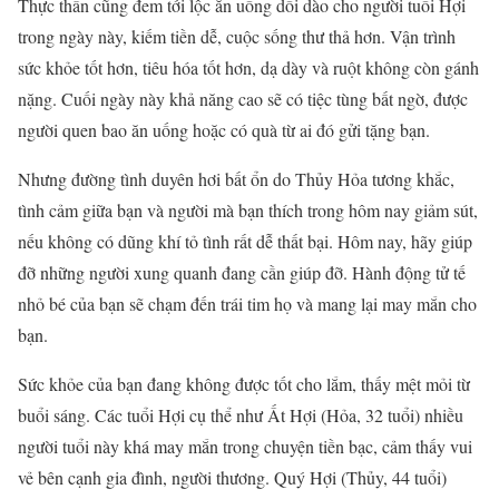
Thực thần cũng đem tới lộc ăn uống dồi dào cho người tuổi Hợi
trong ngày này, kiếm tiền dễ, cuộc sống thư thả hơn. Vận trình
sức khỏe tốt hơn, tiêu hóa tốt hơn, dạ dày và ruột không còn gánh
nặng. Cuối ngày này khả năng cao sẽ có tiệc tùng bất ngờ, được
người quen bao ăn uống hoặc có quà từ ai đó gửi tặng bạn.
Nhưng đường tình duyên hơi bất ổn do Thủy Hỏa tương khắc,
tình cảm giữa bạn và người mà bạn thích trong hôm nay giảm sút,
nếu không có dũng khí tỏ tình rất dễ thất bại. Hôm nay, hãy giúp
đỡ những người xung quanh đang cần giúp đỡ. Hành động tử tế
nhỏ bé của bạn sẽ chạm đến trái tim họ và mang lại may mắn cho
bạn.
Sức khỏe của bạn đang không được tốt cho lắm, thấy mệt mỏi từ
buổi sáng. Các tuổi Hợi cụ thể như Ất Hợi (Hỏa, 32 tuổi) nhiều
người tuổi này khá may mắn trong chuyện tiền bạc, cảm thấy vui
vẻ bên cạnh gia đình, người thương. Quý Hợi (Thủy, 44 tuổi)