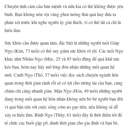
Chuyện tình cảm của bản mệnh và nửa kia có thể không được yên
bình. Bạn không nên vội vàng ghen tuông thái quá hay đưa ra
phán xét trước khi nghe người ấy giải thích, vì có thể tất cả chỉ là
hiểu lầm.
Sức khỏe cần được quan tâm, đặc biệt là những người tuổi Giáp
Ngọ (Kim, 73 tuổi) có thể suy giảm sức khỏe rõ rệt. Các tuổi Ngọ
khác như Nhâm Ngọ (Mộc, 25 và 85 tuổi) đừng để quá khứ níu
kéo bạn, hôm nay hãy mở lòng đón nhận những mối quan hệ
mới. Canh Ngọ (Thổ, 37 tuổi) việc đọc sách chuyên ngành liên
quan trong thời gian rảnh rỗi sẽ có lợi cho tương lai của bạn, càng
chăm chỉ càng nhanh giàu. Mậu Ngọ (Hỏa, 49 tuổi) những người
đang trong mối quan hệ hôn nhân không nên bỏ bê người bạn đời
vì quá bận rộn với cuộc sống cơm áo gạo tiền, nếu không sẽ dễ
xảy ra hiểu lầm. Bính Ngọ (Thủy, 61 tuổi) đây là thời điểm tốt để
tổ chức các buổi gặp gỡ, dành thời gian cho gia đình và bạn bè,