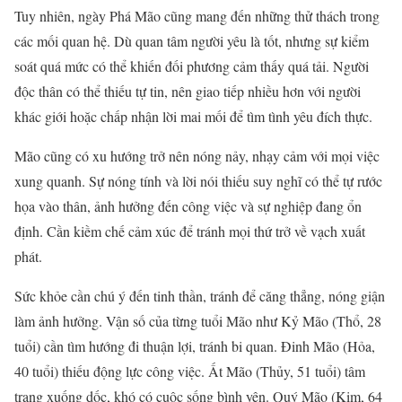
Tuy nhiên, ngày Phá Mão cũng mang đến những thử thách trong
các mối quan hệ. Dù quan tâm người yêu là tốt, nhưng sự kiểm
soát quá mức có thể khiến đối phương cảm thấy quá tải. Người
độc thân có thể thiếu tự tin, nên giao tiếp nhiều hơn với người
khác giới hoặc chấp nhận lời mai mối để tìm tình yêu đích thực.
Mão cũng có xu hướng trở nên nóng nảy, nhạy cảm với mọi việc
xung quanh. Sự nóng tính và lời nói thiếu suy nghĩ có thể tự rước
họa vào thân, ảnh hưởng đến công việc và sự nghiệp đang ổn
định. Cần kiềm chế cảm xúc để tránh mọi thứ trở về vạch xuất
phát.
Sức khỏe cần chú ý đến tinh thần, tránh để căng thẳng, nóng giận
làm ảnh hưởng. Vận số của từng tuổi Mão như Kỷ Mão (Thổ, 28
tuổi) cần tìm hướng đi thuận lợi, tránh bi quan. Đinh Mão (Hỏa,
40 tuổi) thiếu động lực công việc. Ất Mão (Thủy, 51 tuổi) tâm
trạng xuống dốc, khó có cuộc sống bình yên. Quý Mão (Kim, 64