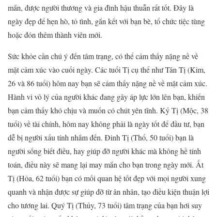
mắn, được người thương và gia đình hậu thuẫn rất tốt. Đây là
ngày đẹp để hẹn hò, tỏ tình, gắn kết với bạn bè, tổ chức tiệc tùng
hoặc đón thêm thành viên mới.
Sức khỏe cần chú ý đến tâm trạng, có thể cảm thấy nặng nề về
mặt cảm xúc vào cuối ngày. Các tuổi Tị cụ thể như Tân Tị (Kim,
26 và 86 tuổi) hôm nay bạn sẽ cảm thấy nặng nề về mặt cảm xúc.
Hành vi vô lý của người khác đang gây áp lực lớn lên bạn, khiến
bạn cảm thấy khó chịu và muốn có chút yên tĩnh. Kỷ Tị (Mộc, 38
tuổi) về tài chính, hôm nay không phải là ngày tốt để đầu tư, bạn
dễ bị người xấu tính nhắm đến. Đinh Tị (Thổ, 50 tuổi) bạn là
người sống biết điều, hay giúp đỡ người khác mà không hề tính
toán, điều này sẽ mang lại may mắn cho bạn trong ngày mới. Ất
Tị (Hỏa, 62 tuổi) bạn có mối quan hệ tốt đẹp với mọi người xung
quanh và nhận được sự giúp đỡ từ ân nhân, tạo điều kiện thuận lợi
cho tương lai. Quý Tị (Thủy, 73 tuổi) tâm trạng của bạn hơi suy