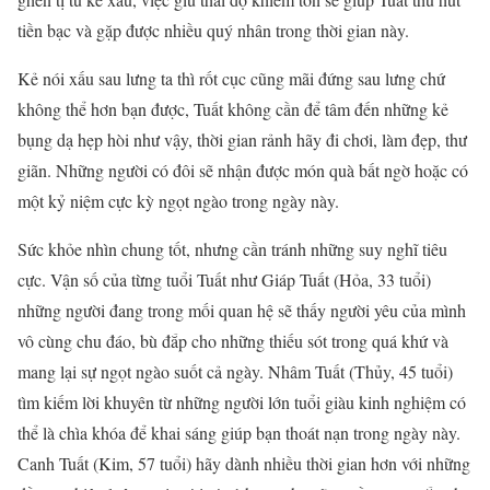
tiền bạc và gặp được nhiều quý nhân trong thời gian này.
Kẻ nói xấu sau lưng ta thì rốt cục cũng mãi đứng sau lưng chứ
không thể hơn bạn được, Tuất không cần để tâm đến những kẻ
bụng dạ hẹp hòi như vậy, thời gian rảnh hãy đi chơi, làm đẹp, thư
giãn. Những người có đôi sẽ nhận được món quà bất ngờ hoặc có
một kỷ niệm cực kỳ ngọt ngào trong ngày này.
Sức khỏe nhìn chung tốt, nhưng cần tránh những suy nghĩ tiêu
cực. Vận số của từng tuổi Tuất như Giáp Tuất (Hỏa, 33 tuổi)
những người đang trong mối quan hệ sẽ thấy người yêu của mình
vô cùng chu đáo, bù đắp cho những thiếu sót trong quá khứ và
mang lại sự ngọt ngào suốt cả ngày. Nhâm Tuất (Thủy, 45 tuổi)
tìm kiếm lời khuyên từ những người lớn tuổi giàu kinh nghiệm có
thể là chìa khóa để khai sáng giúp bạn thoát nạn trong ngày này.
Canh Tuất (Kim, 57 tuổi) hãy dành nhiều thời gian hơn với những