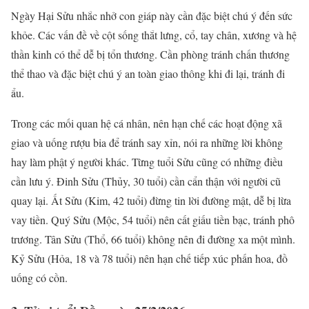
Ngày Hại Sửu nhắc nhở con giáp này cần đặc biệt chú ý đến sức
khỏe. Các vấn đề về cột sống thắt lưng, cổ, tay chân, xương và hệ
thần kinh có thể dễ bị tổn thương. Cần phòng tránh chấn thương
thể thao và đặc biệt chú ý an toàn giao thông khi đi lại, tránh đi
ẩu.
Trong các mối quan hệ cá nhân, nên hạn chế các hoạt động xã
giao và uống rượu bia để tránh say xỉn, nói ra những lời không
hay làm phật ý người khác. Từng tuổi Sửu cũng có những điều
cần lưu ý. Đinh Sửu (Thủy, 30 tuổi) cần cẩn thận với người cũ
quay lại. Ất Sửu (Kim, 42 tuổi) đừng tin lời đường mật, dễ bị lừa
vay tiền. Quý Sửu (Mộc, 54 tuổi) nên cất giấu tiền bạc, tránh phô
trương. Tân Sửu (Thổ, 66 tuổi) không nên đi đường xa một mình.
Kỷ Sửu (Hỏa, 18 và 78 tuổi) nên hạn chế tiếp xúc phấn hoa, đồ
uống có cồn.