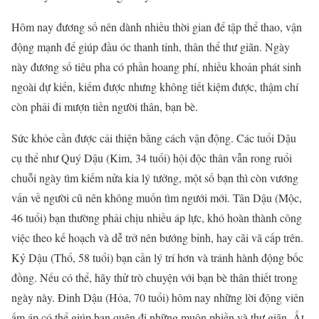
Hôm nay đương số nên dành nhiều thời gian để tập thể thao, vận
động mạnh để giúp đầu óc thanh tỉnh, thân thể thư giãn. Ngày
này đương số tiêu pha có phần hoang phí, nhiều khoản phát sinh
ngoài dự kiến, kiếm được nhưng không tiết kiệm được, thậm chí
còn phải đi mượn tiền người thân, bạn bè.
Sức khỏe cần được cải thiện bằng cách vận động. Các tuổi Dậu
cụ thể như Quý Dậu (Kim, 34 tuổi) hội độc thân vẫn rong ruổi
chuỗi ngày tìm kiếm nửa kia lý tưởng, một số bạn thì còn vương
vấn về người cũ nên không muốn tìm ngưới mới. Tân Dậu (Mộc,
46 tuổi) bạn thường phải chịu nhiều áp lực, khó hoàn thành công
việc theo kế hoạch và dễ trở nên bướng bỉnh, hay cãi vã cấp trên.
Kỷ Dậu (Thổ, 58 tuổi) bạn cần lý trí hơn và tránh hành động bốc
đồng. Nếu có thể, hãy thử trò chuyện với bạn bè thân thiết trong
ngày này. Đinh Dậu (Hỏa, 70 tuổi) hôm nay những lời động viên
ấm áp có thể giúp bạn quên đi những muộn phiền và thư giãn. Ất