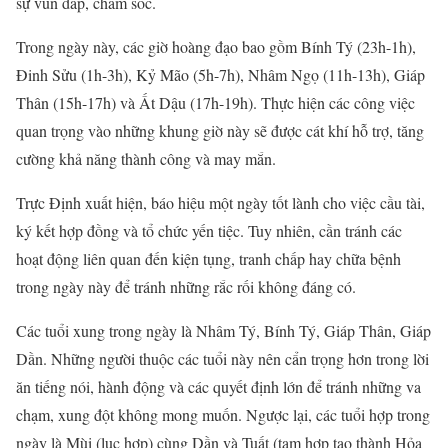
sự vun đắp, chăm sóc.
Trong ngày này, các giờ hoàng đạo bao gồm Bính Tý (23h-1h),
Đinh Sửu (1h-3h), Kỷ Mão (5h-7h), Nhâm Ngọ (11h-13h), Giáp
Thân (15h-17h) và Ất Dậu (17h-19h). Thực hiện các công việc
quan trọng vào những khung giờ này sẽ được cát khí hỗ trợ, tăng
cường khả năng thành công và may mắn.
Trực Định xuất hiện, báo hiệu một ngày tốt lành cho việc cầu tài,
ký kết hợp đồng và tổ chức yến tiệc. Tuy nhiên, cần tránh các
hoạt động liên quan đến kiện tụng, tranh chấp hay chữa bệnh
trong ngày này để tránh những rắc rối không đáng có.
Các tuổi xung trong ngày là Nhâm Tý, Bính Tý, Giáp Thân, Giáp
Dần. Những người thuộc các tuổi này nên cẩn trọng hơn trong lời
ăn tiếng nói, hành động và các quyết định lớn để tránh những va
chạm, xung đột không mong muốn. Ngược lại, các tuổi hợp trong
ngày là Mùi (lục hợp) cùng Dần và Tuất (tam hợp tạo thành Hỏa