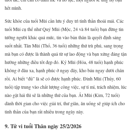
hết mình.
Sức khỏe của tuổi Mùi cần lưu ý duy trì tinh thần thoải mái. Các
tuổi Mùi cụ thể như Quý Mùi (Mộc, 24 và 84 tuổi) bạn đừng tin
tưởng người khác quá mức, tin vào bản thân là quyết định sáng
suốt nhất. Tân Mùi (Thổ, 36 tuổi) những thứ trù phú, sang trọng
mà bạn có được là thành quả từ sự lao động và bạn xứng đáng tận
hưởng những điều tốt đẹp đó. Kỷ Mùi (Hỏa, 48 tuổi) hạnh phúc
không ở đâu xa, hạnh phúc ở ngay đây, kho báu ngay dưới chân
rồi. Ai biết “đủ” là sẽ có được hạnh phúc. Đinh Mùi (Thủy, 60
tuổi) tập trung vào chất lượng công việc, sự tỉ mỉ, trách nhiệm, lúc
nào gặt hái thì sẽ là những thứ của bạn. Ất Mùi (Kim, 72 tuổi)
dành thời gian cho việc giải trí, thư giãn, ăn uống sẽ giúp ích cho
tinh thần của bạn rất nhiều trong ngày này.
9. Tử vi tuổi Thân ngày 25/2/2026