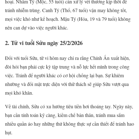
hoại. Nhâm Tý (Mộc, 55 tuổi) cần xử lý vết thương kịp thời để
tránh nhiễm trùng. Canh Tý (Thổ, 67 tuổi) vận may không tốt,
mọi việc khó như kế hoạch. Mậu Tý (Hỏa, 19 và 79 tuổi) không
nên can dự vào việc người khác.
2. Tử vi tuổi Sửu ngày 25/2/2026
Đối với tuổi Sửu, tử vi hôm nay chỉ ra rằng Chính Ấn xuất hiện,
đòi hỏi bạn phải cực kỳ tập trung và nỗ lực hết mình trong công
việc. Tránh để người khác có cơ hội chống lại bạn. Sự khiêm
nhường và đối mặt trực diện với thử thách sẽ giúp Sửu vượt qua
mọi khó khăn.
Về tài chính, Sửu có xu hướng tiêu tiền hơi thoáng tay. Ngày này,
bạn cần tính toán kỹ càng, kiềm chế bản thân, tránh mua sắm
nhiều quần áo hay những thứ không thực sự cần thiết để tránh hao
hụt.