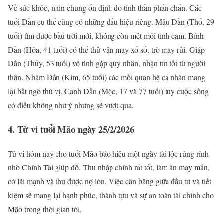
Về sức khỏe, nhìn chung ổn định do tinh thần phấn chấn. Các
tuổi Dần cụ thể cũng có những dấu hiệu riêng. Mậu Dần (Thổ, 29
tuổi) tìm được bầu trời mới, không còn mệt mỏi tình cảm. Bính
Dần (Hỏa, 41 tuổi) có thể thử vận may xổ số, trò may rủi. Giáp
Dần (Thủy, 53 tuổi) vô tình gặp quý nhân, nhận tin tốt từ người
thân. Nhâm Dần (Kim, 65 tuổi) các mối quan hệ cá nhân mang
lại bất ngờ thú vị. Canh Dần (Mộc, 17 và 77 tuổi) tuy cuộc sống
có điều không như ý nhưng sẽ vượt qua.
4. Tử vi tuổi Mão ngày 25/2/2026
Tử vi hôm nay cho tuổi Mão báo hiệu một ngày tài lộc rủng rỉnh
nhờ Chính Tài giúp đỡ. Thu nhập chính rất tốt, làm ăn may mắn,
có lãi mạnh và thu được nợ lớn. Việc cân bằng giữa đầu tư và tiết
kiệm sẽ mang lại hạnh phúc, thành tựu và sự an toàn tài chính cho
Mão trong thời gian tới.