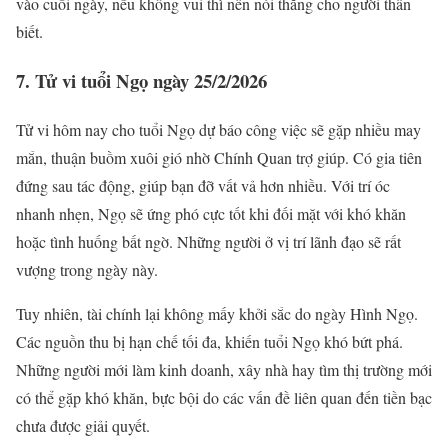
vào cuối ngày, nếu không vui thì nên nói thẳng cho người thân
biết.
7. Tử vi tuổi Ngọ ngày 25/2/2026
Tử vi hôm nay cho tuổi Ngọ dự báo công việc sẽ gặp nhiều may
mắn, thuận buồm xuôi gió nhờ Chính Quan trợ giúp. Có gia tiên
đứng sau tác động, giúp bạn đỡ vất vả hơn nhiều. Với trí óc
nhanh nhẹn, Ngọ sẽ ứng phó cực tốt khi đối mặt với khó khăn
hoặc tình huống bất ngờ. Những người ở vị trí lãnh đạo sẽ rất
vượng trong ngày này.
Tuy nhiên, tài chính lại không mấy khởi sắc do ngày Hình Ngọ.
Các nguồn thu bị hạn chế tối đa, khiến tuổi Ngọ khó bứt phá.
Những người mới làm kinh doanh, xây nhà hay tìm thị trường mới
có thể gặp khó khăn, bực bội do các vấn đề liên quan đến tiền bạc
chưa được giải quyết.