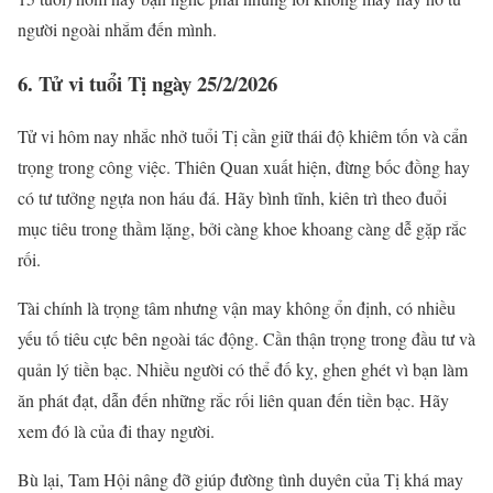
người ngoài nhắm đến mình.
6. Tử vi tuổi Tị ngày 25/2/2026
Tử vi hôm nay nhắc nhở tuổi Tị cần giữ thái độ khiêm tốn và cẩn
trọng trong công việc. Thiên Quan xuất hiện, đừng bốc đồng hay
có tư tưởng ngựa non háu đá. Hãy bình tĩnh, kiên trì theo đuổi
mục tiêu trong thầm lặng, bởi càng khoe khoang càng dễ gặp rắc
rối.
Tài chính là trọng tâm nhưng vận may không ổn định, có nhiều
yếu tố tiêu cực bên ngoài tác động. Cần thận trọng trong đầu tư và
quản lý tiền bạc. Nhiều người có thể đố kỵ, ghen ghét vì bạn làm
ăn phát đạt, dẫn đến những rắc rối liên quan đến tiền bạc. Hãy
xem đó là của đi thay người.
Bù lại, Tam Hội nâng đỡ giúp đường tình duyên của Tị khá may