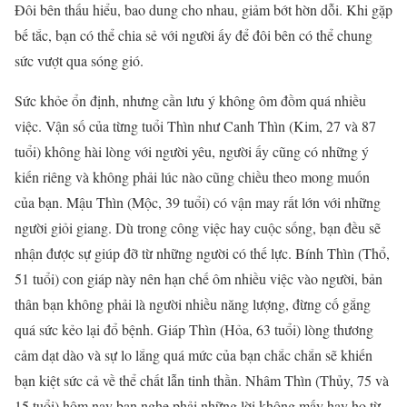
Đôi bên thấu hiểu, bao dung cho nhau, giảm bớt hờn dỗi. Khi gặp
bế tắc, bạn có thể chia sẻ với người ấy để đôi bên có thể chung
sức vượt qua sóng gió.
Sức khỏe ổn định, nhưng cần lưu ý không ôm đồm quá nhiều
việc. Vận số của từng tuổi Thìn như Canh Thìn (Kim, 27 và 87
tuổi) không hài lòng với người yêu, người ấy cũng có những ý
kiến riêng và không phải lúc nào cũng chiều theo mong muốn
của bạn. Mậu Thìn (Mộc, 39 tuổi) có vận may rất lớn với những
người giỏi giang. Dù trong công việc hay cuộc sống, bạn đều sẽ
nhận được sự giúp đỡ từ những người có thế lực. Bính Thìn (Thổ,
51 tuổi) con giáp này nên hạn chế ôm nhiều việc vào người, bản
thân bạn không phải là người nhiều năng lượng, đừng cố gắng
quá sức kẻo lại đổ bệnh. Giáp Thìn (Hỏa, 63 tuổi) lòng thương
cảm dạt dào và sự lo lắng quá mức của bạn chắc chắn sẽ khiến
bạn kiệt sức cả về thể chất lẫn tinh thần. Nhâm Thìn (Thủy, 75 và
15 tuổi) hôm nay bạn nghe phải những lời không mấy hay ho từ