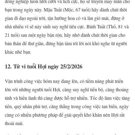
đồng nghiệp luôn tươi cười và tích cực, họ sẽ truyền may mắn cho
bạn trong ngày này. Mậu Tuất (Mộc, 67 tuổi) hãy dành chút thời
gian đi dạo ngoài trời, tận hưởng hoa cỏ và làn gió mát, đừng ở
nhà nhiều vì sẽ nảy sinh suy nghĩ tiêu cực. Bính Tuất (Thổ, 81 và
21 tuổi) sau một ngày bận rộn, hãy nhớ dành chút thời gian cho
bản thân để thư giãn, đừng bận tâm tới lời nói khó nghe từ người
khác nhé bạn.
12. Tử vi tuổi Hợi ngày 25/2/2026
Vận trình công việc hôm nay đang lên, có tiềm năng phát triển
lớn với những người tuổi Hợi, càng suy nghĩ tiến bộ, càng thoáng
tính và hiền lành thì càng được hỗ trợ nhiều. Tốc độ làm việc tăng
tiến, quý nhân phù trợ, căng thẳng trong công việc tan biến, ngày
càng có nhiều phương pháp để giải quyết khó khăn nên Hợi rất
thoải mái.