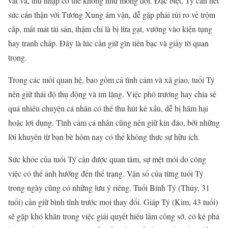
vất vả, thu nhập có thể không như mong đợi. Đặc biệt, Tý cần hết
sức cẩn thận với Tương Xung ám vận, dễ gặp phải rủi ro về trộm
cắp, mất mát tài sản, thậm chí là bị lừa gạt, vướng vào kiện tụng
hay tranh chấp. Đây là lúc cần giữ gìn tiền bạc và giấy tờ quan
trọng.
Trong các mối quan hệ, bao gồm cả tình cảm và xã giao, tuổi Tý
nên giữ thái độ thụ động và im lặng. Việc phô trương hay chia sẻ
quá nhiều chuyện cá nhân có thể thu hút kẻ xấu, dễ bị hãm hại
hoặc lợi dụng. Tình cảm cá nhân cũng nên giữ kín đáo, bởi những
lời khuyên từ bạn bè hôm nay có thể không thực sự hữu ích.
Sức khỏe của tuổi Tý cần được quan tâm, sự mệt mỏi do công
việc có thể ảnh hưởng đến thể trạng. Vận số của từng tuổi Tý
trong ngày cũng có những lưu ý riêng. Tuổi Bính Tý (Thủy, 31
tuổi) cần giữ bình tĩnh trước mọi thay đổi. Giáp Tý (Kim, 43 tuổi)
sẽ gặp khó khăn trong việc giải quyết hiểu lầm công sở, có kẻ phá