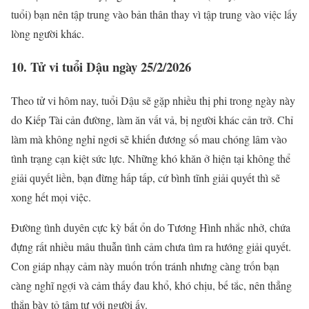
tuổi) bạn nên tập trung vào bản thân thay vì tập trung vào việc lấy
lòng người khác.
10. Tử vi tuổi Dậu ngày 25/2/2026
Theo tử vi hôm nay, tuổi Dậu sẽ gặp nhiều thị phi trong ngày này
do Kiếp Tài cản đường, làm ăn vất vả, bị người khác cản trở. Chỉ
làm mà không nghỉ ngơi sẽ khiến đương số mau chóng lâm vào
tình trạng cạn kiệt sức lực. Những khó khăn ở hiện tại không thể
giải quyết liền, bạn đừng hấp tấp, cứ bình tĩnh giải quyết thì sẽ
xong hết mọi việc.
Đường tình duyên cực kỳ bất ổn do Tương Hình nhắc nhở, chứa
đựng rất nhiều mâu thuẫn tình cảm chưa tìm ra hướng giải quyết.
Con giáp nhạy cảm này muốn trốn tránh nhưng càng trốn bạn
càng nghĩ ngợi và cảm thấy đau khổ, khó chịu, bế tắc, nên thẳng
thắn bày tỏ tâm tư với người ấy.