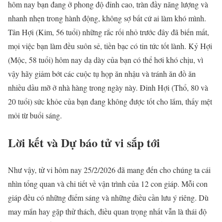
hôm nay bạn đang ở phong độ đỉnh cao, tràn đầy năng lượng và
nhanh nhẹn trong hành động, không sợ bất cứ ai làm khó mình.
Tân Hợi (Kim, 56 tuổi) những rắc rối nhỏ trước đây đã biến mất,
mọi việc bạn làm đều suôn sẻ, tiền bạc có tin tức tốt lành. Kỷ Hợi
(Mộc, 58 tuổi) hôm nay dạ dày của bạn có thể hơi khó chịu, vì
vậy hãy giảm bớt các cuộc tụ họp ăn nhậu và tránh ăn đồ ăn
nhiều dầu mỡ ở nhà hàng trong ngày này. Đinh Hợi (Thổ, 80 và
20 tuổi) sức khỏe của bạn đang không được tốt cho lắm, thấy mệt
mỏi từ buổi sáng.
Lời kết và Dự báo tử vi sắp tới
Như vậy, tử vi hôm nay 25/2/2026 đã mang đến cho chúng ta cái
nhìn tổng quan và chi tiết về vận trình của 12 con giáp. Mỗi con
giáp đều có những điểm sáng và những điều cần lưu ý riêng. Dù
may mắn hay gặp thử thách, điều quan trọng nhất vẫn là thái độ