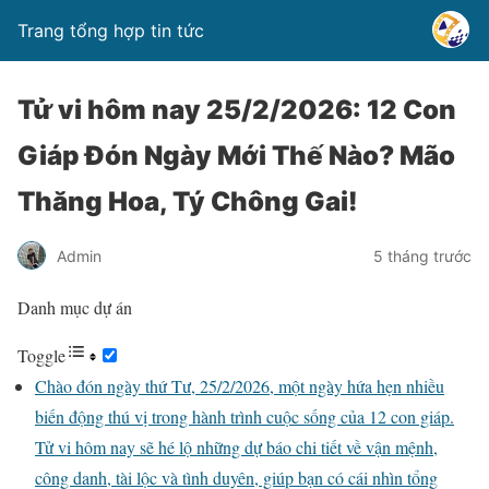
Trang tổng hợp tin tức
Tử vi hôm nay 25/2/2026: 12 Con
Giáp Đón Ngày Mới Thế Nào? Mão
Thăng Hoa, Tý Chông Gai!
Admin
5 tháng trước
Danh mục dự án
Toggle
Chào đón ngày thứ Tư, 25/2/2026, một ngày hứa hẹn nhiều
biến động thú vị trong hành trình cuộc sống của 12 con giáp.
Tử vi hôm nay sẽ hé lộ những dự báo chi tiết về vận mệnh,
công danh, tài lộc và tình duyên, giúp bạn có cái nhìn tổng