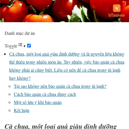
Danh mục dự án
Toggle
Cà chua, một loại quả giàu dinh dưỡng và là nguyên liệu không
thể thiếu trong nhiều món ăn. Tuy nhiên, việc bảo quản cà chua
không phải ai cũng biết. Liệu có nên để cà chua trong tủ lạnh
hay không?
Tại sao không nên bảo quản cà chua trong tủ lạnh?
Cách bảo quản cà chua đúng cách
Một số lưu ý khi bảo quản
Kết luận
Cà chua, một loại quả giàu dinh dưỡng