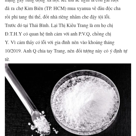
đã
ra
chợ Kim Biên (TP. HCM) mua xyanua về đầu độc cha
rồi
phi tang
thi thể
, đốt
nhà riêng
nhằm
che đậy
tội lỗi
.
Trước đó tại Thái Bình. Lại Thị Kiều Trang là em họ chị
Đ.T.H.Y có quan hệ
tình cảm
với anh P.V.Q, chồng chị
Y.
Vì
cảm thấy có lỗi với
gia đình
nên
vào khoảng
tháng
10/2019. Anh Q chia tay Trang,
nên
đối tượng này
có
ý định
tự
tử
.