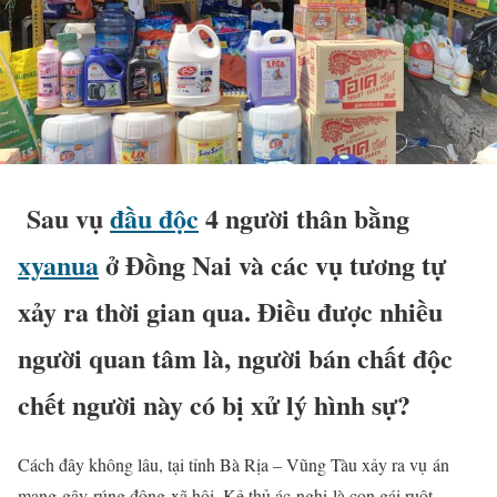
Sau vụ
đầu độc
4 người thân bằng
xyanua
ở Đồng Nai và các vụ tương tự
xảy ra thời gian qua. Điều được nhiều
người quan tâm là, người bán chất độc
chết người này có bị xử lý hình sự?
Cách đây không lâu, tại tỉnh Bà Rịa – Vũng Tàu xảy ra vụ
án
mạng
gây
rúng động
xã hội
. Kẻ thủ ác
nghi
là con gái ruột