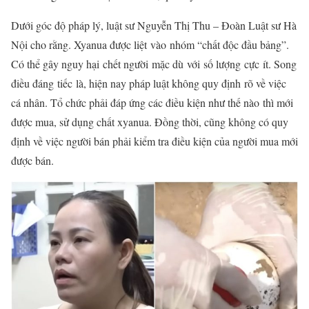
Dưới góc độ pháp lý, luật sư Nguyễn Thị Thu – Đoàn Luật sư Hà
Nội cho rằng. Xyanua được
liệt
vào
nhóm
“chất độc đầu bảng”.
Có thể gây
nguy hại
chết người
mặc dù
với
số lượng
cực
ít
. Song
điều đáng
tiếc
là, hiện nay pháp luật không quy định
rõ
về việc
cá nhân. Tổ chức phải đáp ứng các điều kiện
như thế nào
thì mới
được mua, sử dụng chất xyanua. Đồng thời, cũng không có quy
định về việc người bán phải kiểm tra điều kiện của người mua mới
được bán.