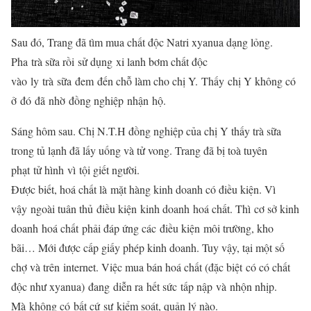
Sau đó, Trang đã tìm mua chất độc Natri xyanua dạng lỏng.
P
ha
trà sữa rồi
sử dụng
xi lanh bơm chất độc
vào
ly
trà
sữa
đem
đến chỗ làm cho chị Y.
Thấy
chị Y không có
ở
đó
đã
nhờ
đồng nghiệp
nhận
hộ
.
Sáng hôm sau. Chị N.T.H đồng nghiệp của chị Y thấy trà sữa
trong tủ lạnh đã lấy uống và tử vong. Trang đã bị toà
tuyên
phạt
tử hình
vì
tội giết người.
Được biết, hoá chất là
mặt hàng
kinh doanh có điều kiện. V
ì
vậy
ngoài tuân thủ
điều kiện
kinh doanh
hoá chất.
T
hì
cơ sở kinh
doanh
hoá chất
phải đáp ứng các
điều kiện
môi trường
, kho
bãi… Mới được cấp giấy phép
kinh doanh
. Tuy vậy, tại một số
chợ và trên
internet.
Việc mua bán hoá chất (
đặc biệt
có có chất
độc như xyanua)
đang
diễn ra
hết sức
tấp nập
và
nhộn nhịp.
M
à
không có
bất cứ
sự
kiểm soát
, quản lý nào.