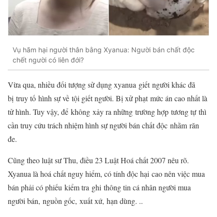
Vụ hãm hại người thân bằng Xyanua: Người bán chất độc
chết người có liên đới?
Vừa qua, nhiều đối tượng sử dụng xyanua
giết
người khác đã
bị
truy tố
hình sự về
tội
giết người. Bị
xử phạt
mức án cao nhất là
tử hình. Tuy vậy, để
không
xảy ra những
trường hợp
tương tự
thì
cần truy cứu trách nhiệm hình sự người bán chất độc
nhằm
răn
đe.
Cũng theo luật sư Thu, điều 23 Luật Hoá chất 2007 nêu rõ.
Xyanua là hoá chất nguy hiểm, có tính
độc hại
cao nên việc mua
bán phải có phiếu
kiểm tra
ghi
thông tin cá nhân người mua
người bán,
nguồn gốc
,
xuất xứ
,
hạn dùng
. ..