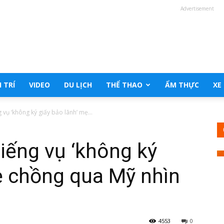
Advertisement
 TRÍ
VIDEO
DU LỊCH
THỂ THAO
ẨM THỰC
XE
 vụ ‘không ký giấy bảo lãnh’ mẹ...
tiếng vụ ‘không ký
ẹ chồng qua Mỹ nhìn
4553
0