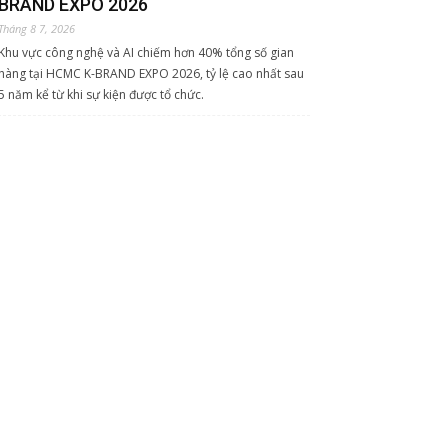
BRAND EXPO 2026
Tháng 8 7, 2026
Khu vực công nghệ và AI chiếm hơn 40% tổng số gian
hàng tại HCMC K-BRAND EXPO 2026, tỷ lệ cao nhất sau
5 năm kể từ khi sự kiện được tổ chức.
Meta bị phạt 567 triệu USD vì gây tổn
hại đến giới trẻ trên Internet
Tháng 8 7, 2026
Đây là án phạt tài chính lớn nhất tính đến nay mà Meta
phải đối mặt trong chuỗi vụ kiện liên quan đến tác hại
và nguy cơ gây nghiện của mạng xã hội.
AI và dữ liệu đang làm thay đổi ngành
tiếp thị xuyên biên giới
Tháng 8 7, 2026
AI và dữ liệu đang thay đổi cách doanh nghiệp Việt tiếp
cận thị trường quốc tế, từ phân tích khách hàng đến tối
ưu chiến dịch marketing xuyên biên giới.