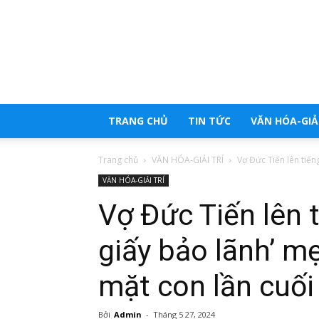
Trang
tổng
hợp
tin
tức
TRANG CHỦ
TIN TỨC
VĂN HÓA-GIẢI
Trang chủ
VĂN HÓA-GIẢI TRÍ
Vợ Đức Tiến lên tiếng
VĂN HÓA-GIẢI TRÍ
Vợ Đức Tiến lên 
giấy bảo lãnh’ m
mặt con lần cuối
Bởi
Admin
-
Tháng 5 27, 2024