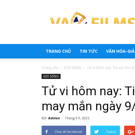
Trang
tổng
hợp
tin
tức
TRANG CHỦ
TIN TỨC
VĂN HÓA-GIẢI
Trang chủ
ĐỜI SỐNG
Tử vi hôm nay: Tin vui cho 4
ĐỜI SỐNG
Tử vi hôm nay: Ti
may mắn ngày 9
Bởi
Admin
-
Tháng 9 9, 2025
Chia sẻ Facebook
Tweet