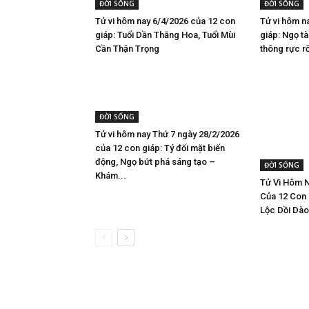
ĐỜI SỐNG
ĐỜI SỐNG
Tử vi hôm nay 6/4/2026 của 12 con
Tử vi hôm n
giáp: Tuổi Dần Thăng Hoa, Tuổi Mùi
giáp: Ngọ tà
Cần Thận Trọng
thông rực r
ĐỜI SỐNG
Tử vi hôm nay Thứ 7 ngày 28/2/2026
của 12 con giáp: Tý đối mặt biến
động, Ngọ bứt phá sáng tạo –
ĐỜI SỐNG
Khám...
Tử Vi Hôm N
Của 12 Con G
Lộc Dồi Dào