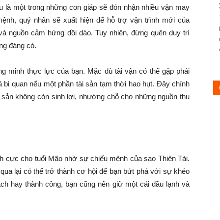
ửu là một trong những con giáp sẽ đón nhận nhiều vận may
nh, quý nhân sẽ xuất hiện để hỗ trợ vận trình mới của
và nguồn cảm hứng dồi dào. Tuy nhiên, đừng quên duy trì
ông đáng có.
g minh thực lực của bạn. Mặc dù tài vận có thể gặp phải
 bi quan nếu một phần tài sản tạm thời hao hụt. Đây chính
ài sản không còn sinh lợi, nhường chỗ cho những nguồn thu
ích cực cho tuổi Mão nhờ sự chiếu mệnh của sao Thiên Tài.
a lại có thể trở thành cơ hội để bạn bứt phá với sự khéo
hách hay thành công, bạn cũng nên giữ một cái đầu lạnh và