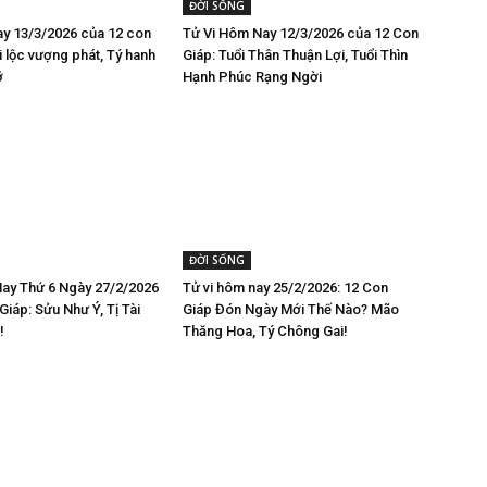
ĐỜI SỐNG
ay 13/3/2026 của 12 con
Tử Vi Hôm Nay 12/3/2026 của 12 Con
i lộc vượng phát, Tý hanh
Giáp: Tuổi Thân Thuận Lợi, Tuổi Thìn
ỡ
Hạnh Phúc Rạng Ngời
ĐỜI SỐNG
ay Thứ 6 Ngày 27/2/2026
Tử vi hôm nay 25/2/2026: 12 Con
iáp: Sửu Như Ý, Tị Tài
Giáp Đón Ngày Mới Thế Nào? Mão
!
Thăng Hoa, Tý Chông Gai!