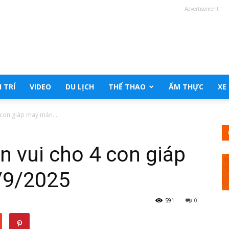
Advertisement
 TRÍ
VIDEO
DU LỊCH
THỂ THAO
ẨM THỰC
XE
 con giáp may mắn...
n vui cho 4 con giáp
/9/2025
591
0