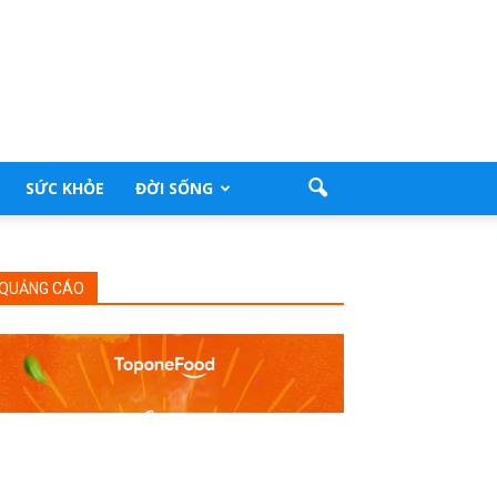
SỨC KHỎE
ĐỜI SỐNG
QUẢNG CÁO