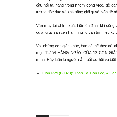
cầu nối tài năng trong nhóm công việc, dễ dà
tưởng độc đáo và khả năng giải quyết vấn đề n
Vận may tài chính xuất hiện ổn định, khi công 
cường tài sản cá nhân, nhưng cần tìm hiểu kỹ t
Với những con giáp khác, bạn có thể theo dõi d
mục TỬ VI HÀNG NGÀY CỦA 12 CON GIÁP để 
mình. Hãy luôn là người nắm bắt cơ hội và biết t
Tuần Mới (8-14/9): Thần Tài Ban Lộc, 4 C