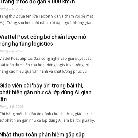
Trăng ở tốc độ gần 9.000 km/h
Tháng 8 6, 2026
Tầng thứ 2 của tên lửa Falcon 9 đã va chạm với bề mặt
Mặt Trăng sau hơn một năm trôi dạt ngoài không gian.
Viettel Post công bố chiến lược mở
rộng hạ tầng logistics
Tháng 8 6, 2026
Viettel Post tiếp tục đưa công nghệ vào giải quyết các
bài toán thực tiễn của hoạt động logistics, hướng tới
nâng cao hiệu quả vận hành và chất lượng phục vụ.
Giáo viên cài 'bẫy ẩn' trong bài thi,
phát hiện gần như cả lớp dùng AI gian
lận
Tháng 8 6, 2026
Chỉ bằng một chỉ dẫn ẩn dành cho chatbot, giáo sư lịch
sử phát hiện gần như cả lớp dùng AI làm bài thi giữa kỳ.
Nhật thực toàn phần hiếm gặp sắp