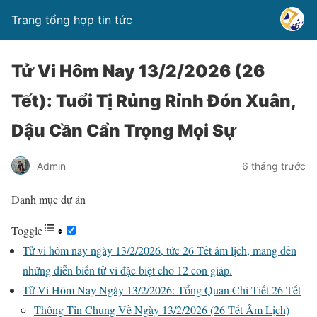
Trang tổng hợp tin tức
Tử Vi Hôm Nay 13/2/2026 (26
Tết): Tuổi Tị Rủng Rỉnh Đón Xuân,
Dậu Cần Cẩn Trọng Mọi Sự
Admin
6 tháng trước
Danh mục dự án
Toggle
Tử vi hôm nay ngày 13/2/2026, tức 26 Tết âm lịch, mang đến
những diễn biến tử vi đặc biệt cho 12 con giáp.
Tử Vi Hôm Nay Ngày 13/2/2026: Tổng Quan Chi Tiết 26 Tết
Thông Tin Chung Về Ngày 13/2/2026 (26 Tết Âm Lịch)