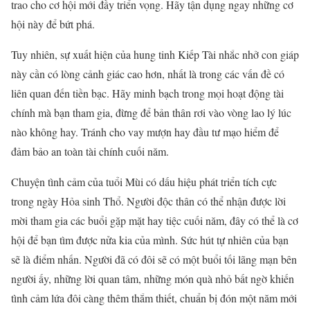
trao cho cơ hội mới đầy triển vọng. Hãy tận dụng ngay những cơ
hội này để bứt phá.
Tuy nhiên, sự xuất hiện của hung tinh Kiếp Tài nhắc nhở con giáp
này cần có lòng cảnh giác cao hơn, nhất là trong các vấn đề có
liên quan đến tiền bạc. Hãy minh bạch trong mọi hoạt động tài
chính mà bạn tham gia, đừng để bản thân rơi vào vòng lao lý lúc
nào không hay. Tránh cho vay mượn hay đầu tư mạo hiểm để
đảm bảo an toàn tài chính cuối năm.
Chuyện tình cảm của tuổi Mùi có dấu hiệu phát triển tích cực
trong ngày Hỏa sinh Thổ. Người độc thân có thể nhận được lời
mời tham gia các buổi gặp mặt hay tiệc cuối năm, đây có thể là cơ
hội để bạn tìm được nửa kia của mình. Sức hút tự nhiên của bạn
sẽ là điểm nhấn. Người đã có đôi sẽ có một buổi tối lãng mạn bên
người ấy, những lời quan tâm, những món quà nhỏ bất ngờ khiến
tình cảm lứa đôi càng thêm thắm thiết, chuẩn bị đón một năm mới