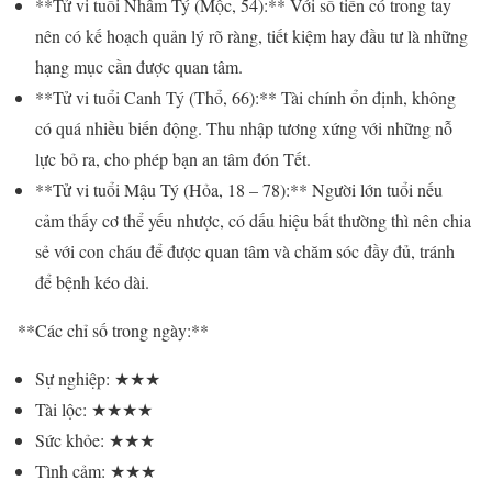
**Tử vi tuổi Nhâm Tý (Mộc, 54):** Với số tiền có trong tay
nên có kế hoạch quản lý rõ ràng, tiết kiệm hay đầu tư là những
hạng mục cần được quan tâm.
**Tử vi tuổi Canh Tý (Thổ, 66):** Tài chính ổn định, không
có quá nhiều biến động. Thu nhập tương xứng với những nỗ
lực bỏ ra, cho phép bạn an tâm đón Tết.
**Tử vi tuổi Mậu Tý (Hỏa, 18 – 78):** Người lớn tuổi nếu
cảm thấy cơ thể yếu nhược, có dấu hiệu bất thường thì nên chia
sẻ với con cháu để được quan tâm và chăm sóc đầy đủ, tránh
để bệnh kéo dài.
**Các chỉ số trong ngày:**
Sự nghiệp: ★★★
Tài lộc: ★★★★
Sức khỏe: ★★★
Tình cảm: ★★★