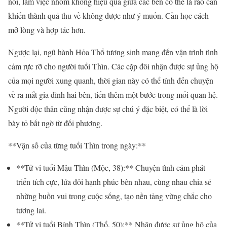
nối, làm việc nhóm không hiệu quả giữa các bên có thể là rào cản
khiến thành quả thu về không được như ý muốn. Cần học cách
mở lòng và hợp tác hơn.
Ngược lại, ngũ hành Hỏa Thổ tương sinh mang đến vận trình tình
cảm rực rỡ cho người tuổi Thìn. Các cặp đôi nhận được sự ủng hộ
của mọi người xung quanh, thời gian này có thể tính đến chuyện
về ra mắt gia đình hai bên, tiến thêm một bước trong mối quan hệ.
Người độc thân cũng nhận được sự chú ý đặc biệt, có thể là lời
bày tỏ bất ngờ từ đối phương.
**Vận số của từng tuổi Thìn trong ngày:**
**Tử vi tuổi Mậu Thìn (Mộc, 38):** Chuyện tình cảm phát
triển tích cực, lứa đôi hạnh phúc bên nhau, cùng nhau chia sẻ
những buồn vui trong cuộc sống, tạo nền tảng vững chắc cho
tương lai.
**Tử vi tuổi Bính Thìn (Thổ, 50):** Nhận được sự ủng hộ của