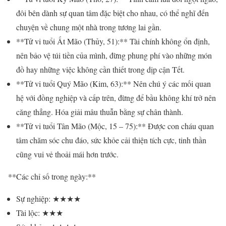
đôi bên dành sự quan tâm đặc biệt cho nhau, có thể nghĩ đến
chuyện về chung một nhà trong tương lai gần.
**Tử vi tuổi Ất Mão (Thủy, 51):** Tài chính không ổn định,
nên bảo vệ túi tiền của mình, đừng phung phí vào những món
đồ hay những việc không cần thiết trong dịp cận Tết.
**Tử vi tuổi Quý Mão (Kim, 63):** Nên chú ý các mối quan
hệ với đồng nghiệp và cấp trên, đừng để bầu không khí trở nên
căng thẳng. Hóa giải mâu thuẫn bằng sự chân thành.
**Tử vi tuổi Tân Mão (Mộc, 15 – 75):** Được con cháu quan
tâm chăm sóc chu đáo, sức khỏe cải thiện tích cực, tinh thần
cũng vui vẻ thoải mái hơn trước.
**Các chỉ số trong ngày:**
Sự nghiệp: ★★★★
Tài lộc: ★★★