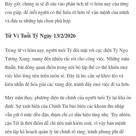
Bây giờ, chúng ta sẽ đi sâu vào phân tích tử vi hôm nay của từng
con giáp, để mỗi người có thể hiểu rõ hơn về vận mệnh của mình
và đưa ra những lựa chọn phù hợp.
Tử Vi Tuổi Tý Ngày 13/2/2026
Trong tử vi hôm nay, người tuổi Tý đối mặt với cục diện Tý Ngọ
Tương Xung, mang đến nhiều rắc rối cho công việc. Những mâu
thuẫn, bất đồng quan điểm trong nội bộ tập thể có thể khiến mọi
việc khó lòng tiến triển suôn sẻ. Đây là lúc cần sự khéo léo và
kiên nhẫn để hóa giải các xung đột, tránh đẩy mọi việc đi xa hơn.
May mắn thay, phương diện tài chính của người tuổi Tý lại khá ổn
định. Sự xuất hiện của Chính Tài báo hiệu các khoản thu nhập
vẫn giữ ở mức đều đặn, thậm chí có dấu hiệu tăng nhẹ. Tuy nhiên,
cận Tết là thời điểm dễ chi tiêu mất kiểm soát, vì vậy bản mệnh
nên lập kế hoạch quản lý tài chính rõ ràng, tránh phung phí để