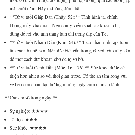
mặt cuối năm. Hãy mở lòng đón nhận.
**Tử vi tuổi Giáp Dần (Thủy, 52):** Tình hình tài chính
không mấy khả quan. Nên chú ý kiểm soát các khoản chi,
đừng để rơi vào tình trạng lạm chi trong dịp cận Tết.
**Tử vi tuổi Nhâm Dần (Kim, 64):** Tiểu nhân rình rập, luôn
tìm cách hạ bệ bạn. Nên đặc biệt cẩn trọng, rà soát và xử lý vấn
đề một cách dứt khoát, chớ để lộ sơ hở.
**Tử vi tuổi Canh Dần (Mộc, 16 – 76):** Sức khỏe được cải
thiện hơn nhiều so với thời gian trước. Có thể an tâm sống vui
vẻ bên con cháu, tận hưởng những ngày cuối năm an lành.
**Các chỉ số trong ngày:**
Sự nghiệp: ★★★★
Tài lộc: ★★★
Sức khỏe: ★★★★