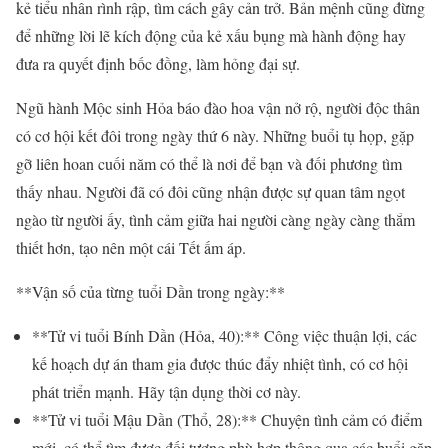
kẻ tiểu nhân rình rập, tìm cách gây cản trở. Bản mệnh cũng đừng
để những lời lẽ kích động của kẻ xấu bụng mà hành động hay
đưa ra quyết định bốc đồng, làm hỏng đại sự.
Ngũ hành Mộc sinh Hỏa báo đào hoa vận nở rộ, người độc thân
có cơ hội kết đôi trong ngày thứ 6 này. Những buổi tụ họp, gặp
gỡ liên hoan cuối năm có thể là nơi để bạn và đối phương tìm
thấy nhau. Người đã có đôi cũng nhận được sự quan tâm ngọt
ngào từ người ấy, tình cảm giữa hai người càng ngày càng thắm
thiết hơn, tạo nên một cái Tết ấm áp.
**Vận số của từng tuổi Dần trong ngày:**
**Tử vi tuổi Bính Dần (Hỏa, 40):** Công việc thuận lợi, các
kế hoạch dự án tham gia được thúc đẩy nhiệt tình, có cơ hội
phát triển mạnh. Hãy tận dụng thời cơ này.
**Tử vi tuổi Mậu Dần (Thổ, 28):** Chuyện tình cảm có điểm
mới, có thể tìm được đối tượng phù hợp thông qua các buổi gặp