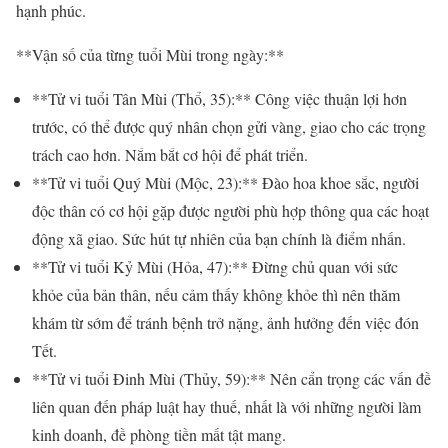
hạnh phúc.
**Vận số của từng tuổi Mùi trong ngày:**
**Tử vi tuổi Tân Mùi (Thổ, 35):** Công việc thuận lợi hơn
trước, có thể được quý nhân chọn gửi vàng, giao cho các trọng
trách cao hơn. Nắm bắt cơ hội để phát triển.
**Tử vi tuổi Quý Mùi (Mộc, 23):** Đào hoa khoe sắc, người
độc thân có cơ hội gặp được người phù hợp thông qua các hoạt
động xã giao. Sức hút tự nhiên của bạn chính là điểm nhấn.
**Tử vi tuổi Kỷ Mùi (Hỏa, 47):** Đừng chủ quan với sức
khỏe của bản thân, nếu cảm thấy không khỏe thì nên thăm
khám từ sớm để tránh bệnh trở nặng, ảnh hưởng đến việc đón
Tết.
**Tử vi tuổi Đinh Mùi (Thủy, 59):** Nên cẩn trọng các vấn đề
liên quan đến pháp luật hay thuế, nhất là với những người làm
kinh doanh, đề phòng tiền mất tật mang.