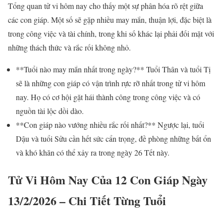
Tổng quan tử vi hôm nay cho thấy một sự phân hóa rõ rệt giữa
các con giáp. Một số sẽ gặp nhiều may mắn, thuận lợi, đặc biệt là
trong công việc và tài chính, trong khi số khác lại phải đối mặt với
những thách thức và rắc rối không nhỏ.
**Tuổi nào may mắn nhất trong ngày?** Tuổi Thân và tuổi Tị
sẽ là những con giáp có vận trình rực rỡ nhất trong tử vi hôm
nay. Họ có cơ hội gặt hái thành công trong công việc và có
nguồn tài lộc dồi dào.
**Con giáp nào vướng nhiều rắc rối nhất?** Ngược lại, tuổi
Dậu và tuổi Sửu cần hết sức cẩn trọng, đề phòng những bất ổn
và khó khăn có thể xảy ra trong ngày 26 Tết này.
Tử Vi Hôm Nay Của 12 Con Giáp Ngày
13/2/2026 – Chi Tiết Từng Tuổi