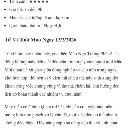
Tình cảm: ★★★★★
Giờ tốt: 7h đến 9h
Màu sắc cát tường: Xanh lá, xám
Quý nhân phù trợ: Ngọ, Hợi
Tử Vi Tuổi Mão Ngày 13/2/2026
Tử vi hôm nay nhận thấy, cục diện Mão Ngọ Tương Phá sẽ tác
động không mấy tích cực đến vận trình ngày của người tuổi Mão.
Mối quan hệ xã giao giữa đồng nghiệp và cấp trên trong ngày
khó hòa hợp, đôi bên vì ý kiến trái chiều mà nảy sinh xung đột,
khiến công việc chung cũng vì thế mà chậm lại, ảnh hưởng đến
tiến độ hoàn thành các nhiệm vụ cuối năm.
May mắn có Chính Quan trợ lực, chỉ cần con giáp này mềm
mỏng hơn trong cách xử lý vấn đề, mọi việc đều có thể nhanh
chóng đảo chiều. Hãy nâng cấp khả năng tiếp thu và linh hoạt