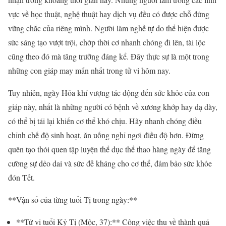
vực về học thuật, nghệ thuật hay dịch vụ đều có được chỗ đứng
vững chắc của riêng mình. Người làm nghề tự do thể hiện được
sức sáng tạo vượt trội, chớp thời cơ nhanh chóng đi lên, tài lộc
cũng theo đó mà tăng trưởng đáng kể. Đây thực sự là một trong
những con giáp may mắn nhất trong tử vi hôm nay.
Tuy nhiên, ngày Hỏa khí vượng tác động đến sức khỏe của con
giáp này, nhất là những người có bệnh về xương khớp hay dạ dày,
có thể bị tái lại khiến cơ thể khó chịu. Hãy nhanh chóng điều
chỉnh chế độ sinh hoạt, ăn uống nghỉ ngơi điều độ hơn. Đừng
quên tạo thói quen tập luyện thể dục thể thao hàng ngày để tăng
cường sự dẻo dai và sức đề kháng cho cơ thể, đảm bảo sức khỏe
đón Tết.
**Vận số của từng tuổi Tị trong ngày:**
**Tử vi tuổi Kỷ Tị (Mộc, 37):** Công việc thu về thành quả