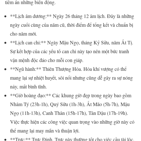
tiềm ẩn những biến động.
**Lịch âm dương:** Ngày 26 tháng 12 âm lịch. Đây là những
ngày cuối cùng của năm cũ, thời điểm để tổng kết và chuẩn bị
cho năm mới.
**Lịch can chi:** Ngày Mậu Ngọ, tháng Kỷ Sửu, năm Ất Tị.
Sự kết hợp của các yếu tố can chi này tạo nên một bức tranh
vận mệnh độc đáo cho mỗi con giáp.
**Ngũ hành:** Thiên Thượng Hỏa. Hỏa khí vượng có thể
mang lại sự nhiệt huyết, sôi nổi nhưng cũng dễ gây ra sự nóng
nảy, mất bình tĩnh.
**Giờ hoàng đạo:** Các khung giờ đẹp trong ngày bao gồm
Nhâm Tý (23h-1h), Quý Sửu (1h-3h), Ất Mão (5h-7h), Mậu
Ngọ (11h-13h), Canh Thân (15h-17h), Tân Dậu (17h-19h).
Việc thực hiện các công việc quan trọng vào những giờ này có
thể mang lại may mắn và thuận lợi.
**Trực:** Trực Định. Trực này thường tốt cho việc cầu tài lộc,