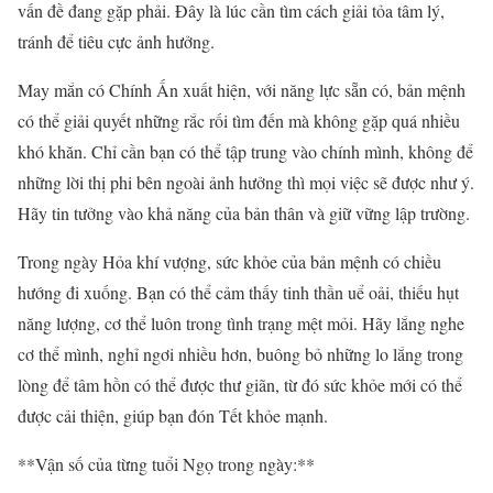
vấn đề đang gặp phải. Đây là lúc cần tìm cách giải tỏa tâm lý,
tránh để tiêu cực ảnh hưởng.
May mắn có Chính Ấn xuất hiện, với năng lực sẵn có, bản mệnh
có thể giải quyết những rắc rối tìm đến mà không gặp quá nhiều
khó khăn. Chỉ cần bạn có thể tập trung vào chính mình, không để
những lời thị phi bên ngoài ảnh hưởng thì mọi việc sẽ được như ý.
Hãy tin tưởng vào khả năng của bản thân và giữ vững lập trường.
Trong ngày Hỏa khí vượng, sức khỏe của bản mệnh có chiều
hướng đi xuống. Bạn có thể cảm thấy tinh thần uể oải, thiếu hụt
năng lượng, cơ thể luôn trong tình trạng mệt mỏi. Hãy lắng nghe
cơ thể mình, nghỉ ngơi nhiều hơn, buông bỏ những lo lắng trong
lòng để tâm hồn có thể được thư giãn, từ đó sức khỏe mới có thể
được cải thiện, giúp bạn đón Tết khỏe mạnh.
**Vận số của từng tuổi Ngọ trong ngày:**