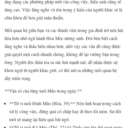
ứng dụng các phương pháp mới vào công việc, hiệu suất cũng sẽ
tăng cao. Việc lắng nghe và tôn trọng ý kiến của người khác sẽ là
chìa khóa để hóa giải mâu thuẫn.
Mối quan hệ giữa bạn và các thành viên trong gia đình trở nên hài
hòa hơn nhờ ngũ hành Hỏa Mộc tương sinh. Đôi bên biết cách
lắng nghe và thấu hiểu nhau hơn, nhờ vậy các vấn đề cũng được
giải quyết một cách nhanh chóng, không để lại vướng bận trong
lòng. Người độc thân tỏa ra sức hút mạnh mẽ, dễ nhận được sự
khen ngợi từ người khác giới, có thể mở ra những mối quan hệ
đầy triển vọng.
**Vận số của từng tuổi Mão trong ngày:**
**Tử vi tuổi Đinh Mão (Hỏa, 39):** Nên linh hoạt trong cách
xử lý công việc, đừng quá cố chấp hay đi theo lối mòn. Sự đổi
mới sẽ mang lại hiệu quả bất ngờ.
**Tử vi tuổi Kỷ Mão (Thổ, 27):** Tình cảm lứa đôi ngọt ngào,