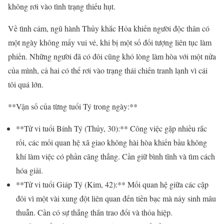
không rơi vào tình trạng thiếu hụt.
Về tình cảm, ngũ hành Thủy khắc Hỏa khiến người độc thân có
một ngày không mấy vui vẻ, khi bị một số đối tượng liên tục làm
phiền. Những người đã có đôi cũng khó lòng làm hòa với một nửa
của mình, cả hai có thể rơi vào trạng thái chiến tranh lạnh vì cái
tôi quá lớn.
**Vận số của từng tuổi Tý trong ngày:**
**Tử vi tuổi Bính Tý (Thủy, 30):** Công việc gặp nhiều rắc
rối, các mối quan hệ xã giao không hài hòa khiến bầu không
khí làm việc có phần căng thẳng. Cần giữ bình tĩnh và tìm cách
hóa giải.
**Tử vi tuổi Giáp Tý (Kim, 42):** Mối quan hệ giữa các cặp
đôi vì một vài xung đột liên quan đến tiền bạc mà nảy sinh mâu
thuẫn. Cần có sự thẳng thắn trao đổi và thỏa hiệp.