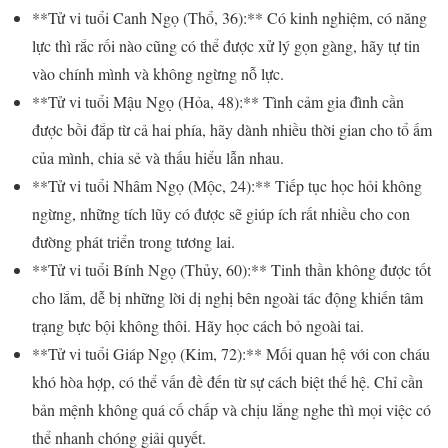
**Tử vi tuổi Canh Ngọ (Thổ, 36):** Có kinh nghiệm, có năng
lực thì rắc rối nào cũng có thể được xử lý gọn gàng, hãy tự tin
vào chính mình và không ngừng nỗ lực.
**Tử vi tuổi Mậu Ngọ (Hỏa, 48):** Tình cảm gia đình cần
được bồi đắp từ cả hai phía, hãy dành nhiều thời gian cho tổ ấm
của mình, chia sẻ và thấu hiểu lẫn nhau.
**Tử vi tuổi Nhâm Ngọ (Mộc, 24):** Tiếp tục học hỏi không
ngừng, những tích lũy có được sẽ giúp ích rất nhiều cho con
đường phát triển trong tương lai.
**Tử vi tuổi Bính Ngọ (Thủy, 60):** Tinh thần không được tốt
cho lắm, dễ bị những lời dị nghị bên ngoài tác động khiến tâm
trạng bực bội không thôi. Hãy học cách bỏ ngoài tai.
**Tử vi tuổi Giáp Ngọ (Kim, 72):** Mối quan hệ với con cháu
khó hòa hợp, có thể vấn đề đến từ sự cách biệt thế hệ. Chỉ cần
bản mệnh không quá cố chấp và chịu lắng nghe thì mọi việc có
thể nhanh chóng giải quyết.