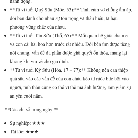
hành động.
**Tử vi tuổi Quý Sửu (Mộc, 53):** Tình cảm vợ chồng ấm áp,
đôi bên dành cho nhau sự tôn trọng và thấu hiểu, là hậu
phương vững chắc của nhau.
**Tử vi tuổi Tân Sửu (Thổ, 65):** Mối quan hệ giữa cha mẹ
và con cái hài hòa hơn trước rất nhiều. Đôi bên tìm được tiếng
nói chung, vấn đề đa phần được giải quyết ổn thỏa, mang lại
không khí vui vẻ cho gia đình.
**Tử vi tuổi Kỷ Sửu (Hỏa, 17 – 77):** Không nên can thiệp
quá sâu vào các vấn đề của con cháu kẻo tự rước bực bội vào
người, tinh thần cũng có thể vì thế mà ảnh hưởng, làm giảm sự
an yên cuối năm.
**Các chỉ số trong ngày:**
Sự nghiệp: ★★★
Tài lộc: ★★★