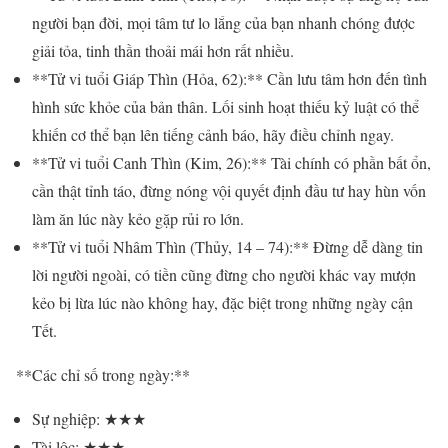
người bạn đời, mọi tâm tư lo lắng của bạn nhanh chóng được
giải tỏa, tinh thần thoải mái hơn rất nhiều.
**Tử vi tuổi Giáp Thìn (Hỏa, 62):** Cần lưu tâm hơn đến tình
hình sức khỏe của bản thân. Lối sinh hoạt thiếu kỷ luật có thể
khiến cơ thể bạn lên tiếng cảnh báo, hãy điều chỉnh ngay.
**Tử vi tuổi Canh Thìn (Kim, 26):** Tài chính có phần bất ổn,
cần thật tỉnh táo, đừng nóng vội quyết định đầu tư hay hùn vốn
làm ăn lúc này kẻo gặp rủi ro lớn.
**Tử vi tuổi Nhâm Thìn (Thủy, 14 – 74):** Đừng dễ dàng tin
lời người ngoài, có tiền cũng đừng cho người khác vay mượn
kẻo bị lừa lúc nào không hay, đặc biệt trong những ngày cận
Tết.
**Các chỉ số trong ngày:**
Sự nghiệp: ★★★
Tài lộc: ★★★