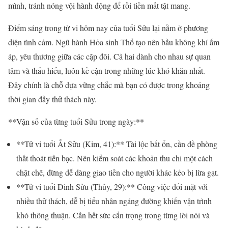
mình, tránh nóng vội hành động để rồi tiền mất tật mang.
Điểm sáng trong tử vi hôm nay của tuổi Sửu lại nằm ở phương
diện tình cảm. Ngũ hành Hỏa sinh Thổ tạo nên bầu không khí ấm
áp, yêu thương giữa các cặp đôi. Cả hai dành cho nhau sự quan
tâm và thấu hiểu, luôn kề cận trong những lúc khó khăn nhất.
Đây chính là chỗ dựa vững chắc mà bạn có được trong khoảng
thời gian đầy thử thách này.
**Vận số của từng tuổi Sửu trong ngày:**
**Tử vi tuổi Ất Sửu (Kim, 41):** Tài lộc bất ổn, cần đề phòng
thất thoát tiền bạc. Nên kiểm soát các khoản thu chi một cách
chặt chẽ, đừng dễ dàng giao tiền cho người khác kẻo bị lừa gạt.
**Tử vi tuổi Đinh Sửu (Thủy, 29):** Công việc đối mặt với
nhiều thử thách, dễ bị tiểu nhân ngáng đường khiến vận trình
khó thông thuận. Cần hết sức cẩn trọng trong từng lời nói và