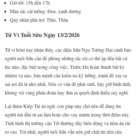
Giờ tốt: 15h đến 17h
Màu sắc cát tường: Đen, xanh dương
Quý nhân phù trợ: Thìn, Thân
Tử Vi Tuổi Sửu Ngày 13/2/2026
Tử vi hôm nay nhận thấy, cục diện Sửu Ngọ Tương Hại cảnh báo
người tuổi Sửu cần đề phòng những rắc rối có thể ập đến bất cứ
lúc nào, đặc biệt trong công việc. Trước khi hoàn thành bất kỳ
nhiệm vụ nào, bản mệnh cần kiểm tra kỹ lưỡng, tránh để xảy ra
sai sót dù là nhỏ nhất. Nếu có vấn đề phát sinh, hãy giữ bình tĩnh,
không vội vàng phán đoán hay đưa ra quyết định thiếu suy nghĩ.
Lại thêm Kiếp Tài án ngữ, con giáp này chớ nên dễ dàng tin
người mà đầu tư sai lầm hoặc cho vay mượn trong thời điểm này.
Tình hình thị trường cận Tết thường đầy biến động và tiềm ẩn rủi
ro cao. Tốt nhất, người tuổi Sửu vẫn nên giữ chặt túi tiền của