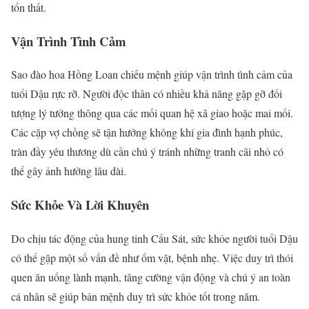
tổn thất.
Vận Trình Tình Cảm
Sao đào hoa Hồng Loan chiếu mệnh giúp vận trình tình cảm của
tuổi Dậu rực rỡ. Người độc thân có nhiều khả năng gặp gỡ đối
tượng lý tưởng thông qua các mối quan hệ xã giao hoặc mai mối.
Các cặp vợ chồng sẽ tận hưởng không khí gia đình hạnh phúc,
tràn đầy yêu thương dù cần chú ý tránh những tranh cãi nhỏ có
thể gây ảnh hưởng lâu dài.
Sức Khỏe Và Lời Khuyên
Do chịu tác động của hung tinh Cấu Sát, sức khỏe người tuổi Dậu
có thể gặp một số vấn đề như ốm vặt, bệnh nhẹ. Việc duy trì thói
quen ăn uống lành mạnh, tăng cường vận động và chú ý an toàn
cá nhân sẽ giúp bản mệnh duy trì sức khỏe tốt trong năm.