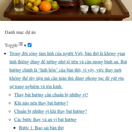
Danh mục dự án
Toggle
Trong đời sống tâm linh của người Việt, bàn thờ là không gian
linh thiêng dùng để tưởng nhớ tổ tiên và cầu mong bình an. Bát
hương chính là “linh hồn” của bàn thờ, vì vậy, việc thay mới
không thể tùy tiện mà cần tuân thủ đúng phong tục để giữ gìn
sự trang nghiêm và tôn kính.
Thay bát hương cần chuẩn bị những gì?
Khi nào nên thay bát hương?
Chuẩn bị những gì khi thay bát hương?
Các bước thay và an vị bát hương
Bước 1: Bao sái bàn thờ