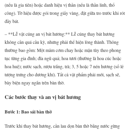
(nếu là gia tiên) hoặc danh hiệu vị thần (nếu là thần linh, thổ
công). Tờ hiệu được gói trong giấy vàng, đặt giữa tro trước khi rót
đầy bát.
– **Lễ vật cúng an vị bát hương:** Lễ cúng thay bát hương
không cần quá cầu kỳ, nhưng phải thể hiện lòng thành. Thông
thường bao gồm: Một mâm cơm chay hoặc mặn tùy theo phong
tục từng gia đình; đĩa ngũ quả; hoa tươi (thường là hoa cúc hoặc
hoa huệ); nước sạch, rượu trắng, trà; 3, 5 hoặc 7 nén hương (số lẻ
tượng trưng cho dương khí). Tất cả vật phẩm phải mới, sạch sẽ,
bày biện ngay ngắn trên bàn thờ.
Các bước thay và an vị bát hương
Bước 1: Bao sái bàn thờ
Trước khi thay bát hương, cần lau dọn bàn thờ bằng nước gừng