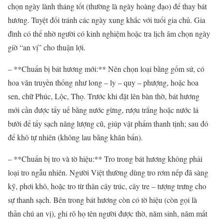
chọn ngày lành tháng tốt (thường là ngày hoàng đạo) để thay bát
hương. Tuyệt đối tránh các ngày xung khắc với tuổi gia chủ. Gia
đình có thể nhờ người có kinh nghiệm hoặc tra lịch âm chọn ngày
giờ “an vị” cho thuận lợi.
– **Chuẩn bị bát hương mới:** Nên chọn loại bằng gốm sứ, có
hoa văn truyền thống như long – ly – quy – phượng, hoặc hoa
sen, chữ Phúc, Lộc, Thọ. Trước khi đặt lên bàn thờ, bát hương
mới cần được tẩy uế bằng nước gừng, rượu trắng hoặc nước lá
bưởi để tẩy sạch năng lượng cũ, giúp vật phẩm thanh tịnh; sau đó
để khô tự nhiên (không lau bằng khăn bẩn).
– **Chuẩn bị tro và tờ hiệu:** Tro trong bát hương không phải
loại tro ngẫu nhiên. Người Việt thường dùng tro rơm nếp đã sàng
kỹ, phơi khô, hoặc tro từ thân cây trúc, cây tre – tượng trưng cho
sự thanh sạch. Bên trong bát hương còn có tờ hiệu (còn gọi là
thần chú an vị), ghi rõ họ tên người được thờ, năm sinh, năm mất