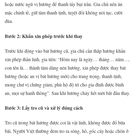
hoặc nước ngũ vị hương để thanh tẩy bụi trần. Gia chủ nên ăn
mặc chỉnh tề, giữ tâm thanh tịnh, tuyệt đối không nói tục, cười
đùa.
Bước 2: Khấn xin phép trước khi thay
Trước khi động vào bát hương cũ, gia chủ cần thắp hương khấn
xin phép thần linh, gia tiên: “Hôm nay là ngày… tháng… năm…,
con tên là… thành tâm dâng nén hương, xin phép được thay bát
hương (hoặc an vị bát hương mới) cho trang trọng, thanh tịnh,
mong chư vị chứng giám, phù hộ độ trì cho gia đình được bình
an, mọi sự hanh thông”. Sau khi hương cháy hết mới bắt đầu thay.
Bước 3: Lấy tro cũ và xử lý đúng cách
Tro cũ trong bát hương được coi là vật linh, không được đổ bừa
bãi. Người Việt thường đem tro ra sông, hồ, gốc cây hoặc chôn ở