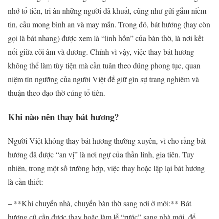
nhớ tổ tiên, tri ân những người đã khuất, cũng như gửi gắm niềm
tin, cầu mong bình an và may mắn. Trong đó, bát hương (hay còn
gọi là bát nhang) được xem là “linh hồn” của bàn thờ, là nơi kết
nối giữa cõi âm và dương. Chính vì vậy, việc thay bát hương
không thể làm tùy tiện mà cần tuân theo đúng phong tục, quan
niệm tín ngưỡng của người Việt để giữ gìn sự trang nghiêm và
thuận theo đạo thờ cúng tổ tiên.
Khi nào nên thay bát hương?
Người Việt không thay bát hương thường xuyên, vì cho rằng bát
hương đã được “an vị” là nơi ngự của thần linh, gia tiên. Tuy
nhiên, trong một số trường hợp, việc thay hoặc lập lại bát hương
là cần thiết:
– **Khi chuyển nhà, chuyển bàn thờ sang nơi ở mới:** Bát
hương cũ cần được thay hoặc làm lễ “rước” sang nhà mới, để