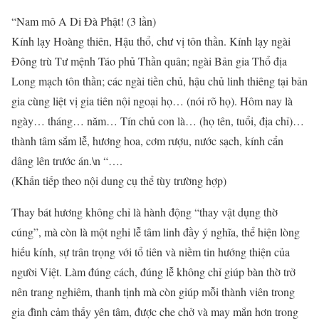
“Nam mô A Di Đà Phật! (3 lần)
Kính lạy Hoàng thiên, Hậu thổ, chư vị tôn thần. Kính lạy ngài
Đông trù Tư mệnh Táo phủ Thần quân; ngài Bản gia Thổ địa
Long mạch tôn thần; các ngài tiền chủ, hậu chủ linh thiêng tại bản
gia cùng liệt vị gia tiên nội ngoại họ… (nói rõ họ). Hôm nay là
ngày… tháng… năm… Tín chủ con là… (họ tên, tuổi, địa chỉ)…
thành tâm sắm lễ, hương hoa, cơm rượu, nước sạch, kính cẩn
dâng lên trước án.\n “….
(Khấn tiếp theo nội dung cụ thể tùy trường hợp)
Thay bát hương không chỉ là hành động “thay vật dụng thờ
cúng”, mà còn là một nghi lễ tâm linh đầy ý nghĩa, thể hiện lòng
hiếu kính, sự trân trọng với tổ tiên và niềm tin hướng thiện của
người Việt. Làm đúng cách, đúng lễ không chỉ giúp bàn thờ trở
nên trang nghiêm, thanh tịnh mà còn giúp mỗi thành viên trong
gia đình cảm thấy yên tâm, được che chở và may mắn hơn trong