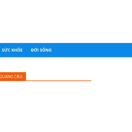
SỨC KHỎE
ĐỜI SỐNG
QUẢNG CÁO