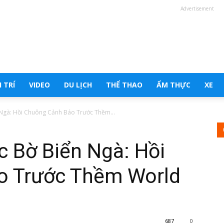
Advertisement
 TRÍ
VIDEO
DU LỊCH
THỂ THAO
ẨM THỰC
XE
Ngà: Hồi Chuông Cảnh Báo Trước Thềm...
 Bờ Biển Ngà: Hồi
o Trước Thềm World
687
0