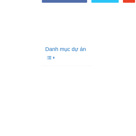
Danh mục dự án
Giá vàng hôm nay, ngày 5-
mạnh mẽ trên thị trường 
quanh 4.476 USD/ounce, 
sau khi giảm xuống 4.423
dịch trước đó.