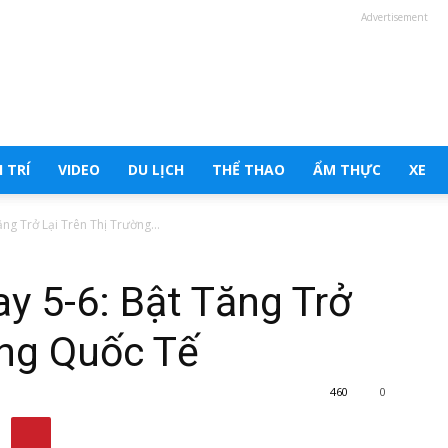
Advertisement
 TRÍ
VIDEO
DU LỊCH
THỂ THAO
ẨM THỰC
XE
g Trở Lại Trên Thị Trường...
y 5-6: Bật Tăng Trở
ờng Quốc Tế
460
0