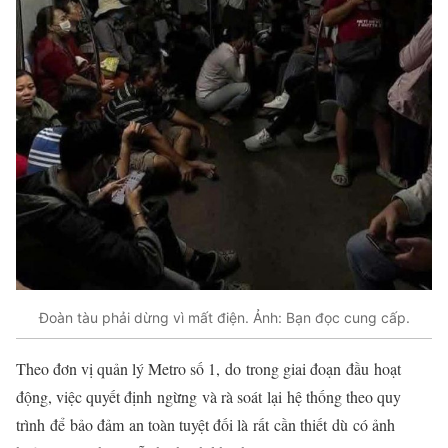
Đoàn tàu phải dừng vì mất điện. Ảnh: Bạn đọc cung cấp.
Theo đơn vị quản lý Metro số 1,
do
trong giai đoạn
đầu
hoạt
động
, việc quyết định
ngừng
và rà soát
lại
hệ thống theo quy
trình
để
bảo đảm
an toàn tuyệt đối là
rất
cần thiết
dù
có ảnh