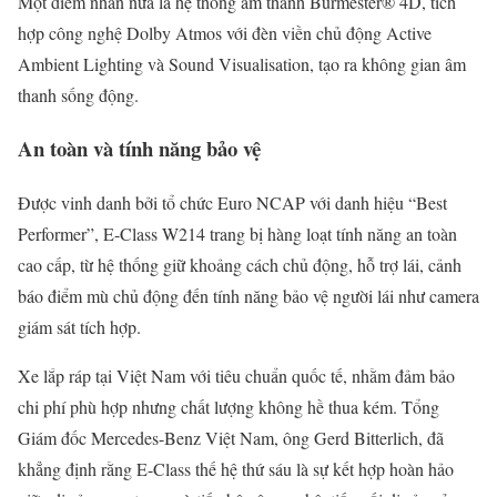
Một điểm nhấn nữa là hệ thống âm thanh Burmester® 4D, tích
hợp công nghệ Dolby Atmos với đèn viền chủ động Active
Ambient Lighting và Sound Visualisation, tạo ra không gian âm
thanh sống động.
An toàn và tính năng bảo vệ
Được vinh danh bởi tổ chức Euro NCAP với danh hiệu “Best
Performer”, E-Class W214 trang bị hàng loạt tính năng an toàn
cao cấp, từ hệ thống giữ khoảng cách chủ động, hỗ trợ lái, cảnh
báo điểm mù chủ động đến tính năng bảo vệ người lái như camera
giám sát tích hợp.
Xe lắp ráp tại Việt Nam với tiêu chuẩn quốc tế, nhằm đảm bảo
chi phí phù hợp nhưng chất lượng không hề thua kém. Tổng
Giám đốc Mercedes-Benz Việt Nam, ông Gerd Bitterlich, đã
khẳng định rằng E-Class thế hệ thứ sáu là sự kết hợp hoàn hảo