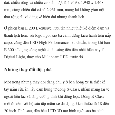
dài, chiều rộng và chiều cao lần lượt là 4.949 x 1.948 x 1.468
mm, cùng chiều dài cơ sở 2.961 mm, mang lại không gian nội
thất rộng rãi và dáng vẻ hiện đại nhưng thanh lịch.
Ở phiên bản E 200 Exclusive, lưới tản nhiệt thiết kế điềm đạm và
thanh lịch hơn, với logo ngôi sao ba cánh đứng kiêu hãnh trên nắp
capo, cùng đèn LED High Performance tiêu chuẩn, trong khi bản
E 300 sử dụng công nghệ chiếu sáng tiên tiến nhất hiện nay là
Digital Light, thay cho Multibeam LED trước đó.
Những thay đổi đột phá
Một trong những thay đổi đáng chú ý ở bên hông xe là thiết kế
tay nắm cửa ẩn, lấy cảm hứng từ dòng S-Class, nhằm mang lại vẻ
ngoài liền lạc và tăng cường tính khí động học. Dòng E-Class
mới đi kèm với bộ sưu tập mâm xe đa dạng, kích thước từ 18 đến
20 inch. Phía sau, đèn hậu LED 3D tạo hình ngôi sao ba cánh