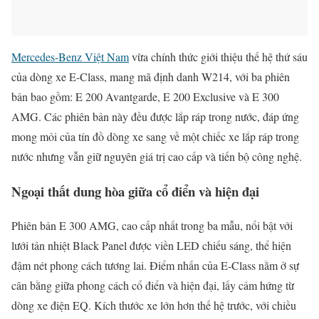
Mercedes-Benz Việt Nam
vừa chính thức giới thiệu thế hệ thứ sáu
của dòng xe E-Class, mang mã định danh W214, với ba phiên
bản bao gồm: E 200 Avantgarde, E 200 Exclusive và E 300
AMG. Các phiên bản này đều được lắp ráp trong nước, đáp ứng
mong mỏi của tín đồ dòng xe sang về một chiếc xe lắp ráp trong
nước nhưng vẫn giữ nguyên giá trị cao cấp và tiến bộ công nghệ.
Ngoại thất dung hòa giữa cổ điển và hiện đại
Phiên bản E 300 AMG, cao cấp nhất trong ba mẫu, nổi bật với
lưới tản nhiệt Black Panel được viền LED chiếu sáng, thể hiện
đậm nét phong cách tương lai. Điểm nhấn của E-Class nằm ở sự
cân bằng giữa phong cách cổ điển và hiện đại, lấy cảm hứng từ
dòng xe điện EQ. Kích thước xe lớn hơn thế hệ trước, với chiều