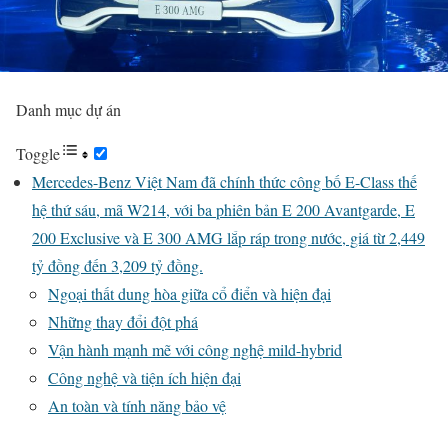
Danh mục dự án
Toggle
Mercedes-Benz Việt Nam đã chính thức công bố E-Class thế
hệ thứ sáu, mã W214, với ba phiên bản E 200 Avantgarde, E
200 Exclusive và E 300 AMG lắp ráp trong nước, giá từ 2,449
tỷ đồng đến 3,209 tỷ đồng.
Ngoại thất dung hòa giữa cổ điển và hiện đại
Những thay đổi đột phá
Vận hành mạnh mẽ với công nghệ mild-hybrid
Công nghệ và tiện ích hiện đại
An toàn và tính năng bảo vệ