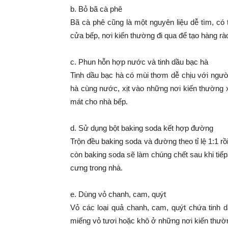
b. Bỏ bã cà phê
Bã cà phê cũng là một nguyên liệu dễ tìm, có
cửa bếp, nơi kiến thường đi qua để tạo hàng rà
c. Phun hỗn hợp nước và tinh dầu bạc hà
Tinh dầu bạc hà có mùi thơm dễ chịu với người 
hà cùng nước, xịt vào những nơi kiến thường 
mát cho nhà bếp.
d. Sử dụng bột baking soda kết hợp đường
Trộn đều baking soda và đường theo tỉ lệ 1:1 rồ
còn baking soda sẽ làm chúng chết sau khi tiếp
cưng trong nhà.
e. Dùng vỏ chanh, cam, quýt
Vỏ các loại quả chanh, cam, quýt chứa tinh d
miếng vỏ tươi hoặc khô ở những nơi kiến thườ