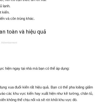
ủ lạnh.
t kiến.
iến và côn trùng khác.
 an toàn và hiệu quả
Advertisement
hực hiện ngay tại nhà mà bạn có thể áp dụng:
dụng xua đuổi kiến rất hiệu quả. Bạn có thể pha loãng giấm
ịt vào các khu vực kiến hay xuất hiện như kẽ tường, chân tủ,
ến không thể chịu nổi và sẽ rời khỏi khu vực đó.