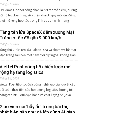
Tháng 8 6, 2026
FPT được OpenAI công nhận là đối tác toàn cầu, hướng
tới hỗ trợ doanh nghiệp triển khai AI quy mô lớn, đồng
thời mở rộng hợp tác trong lĩnh vực an ninh mạng.
Tầng tên lửa SpaceX đâm xuống Mặt
Trăng ở tốc độ gần 9.000 km/h
Tháng 8 6, 2026
Tầng thứ 2 của tên lửa Falcon 9 đã va chạm với bề mặt
Mặt Trăng sau hơn một năm trôi dạt ngoài không gian.
Viettel Post công bố chiến lược mở
rộng hạ tầng logistics
Tháng 8 6, 2026
Viettel Post tiếp tục đưa công nghệ vào giải quyết các
bài toán thực tiễn của hoạt động logistics, hướng tới
nâng cao hiệu quả vận hành và chất lượng phục vụ.
Giáo viên cài 'bẫy ẩn' trong bài thi,
phát hiện gần như cả lớp dùng AI gian