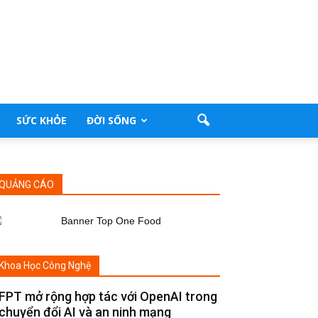
SỨC KHỎE
ĐỜI SỐNG
QUẢNG CÁO
Khoa Học Công Nghệ
FPT mở rộng hợp tác với OpenAI trong
chuyển đổi AI và an ninh mạng