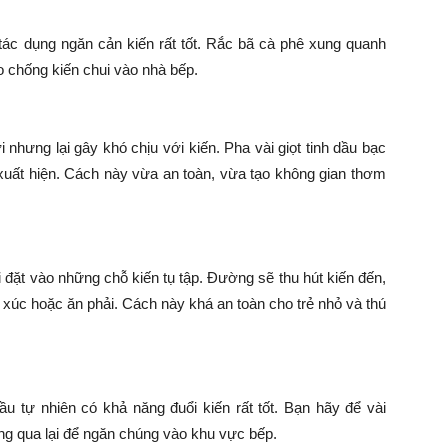
 tác dụng ngăn cản kiến rất tốt. Rắc bã cà phê xung quanh
o chống kiến chui vào nhà bếp.
nhưng lại gây khó chịu với kiến. Pha vài giọt tinh dầu bạc
xuất hiện. Cách này vừa an toàn, vừa tạo không gian thơm
i đặt vào những chỗ kiến tụ tập. Đường sẽ thu hút kiến đến,
 xúc hoặc ăn phải. Cách này khá an toàn cho trẻ nhỏ và thú
ầu tự nhiên có khả năng đuổi kiến rất tốt. Bạn hãy để vài
ng qua lại để ngăn chúng vào khu vực bếp.