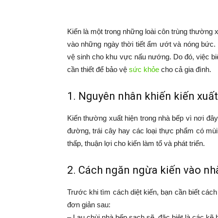
Kiến là một trong những loài côn trùng thường x
vào những ngày thời tiết ẩm ướt và nóng bức.
vệ sinh cho khu vực nấu nướng. Do đó, việc biế
cần thiết để bảo vệ
sức khỏe
cho cả gia đình.
1. Nguyên nhân khiến kiến xuất
Kiến thường xuất hiện trong nhà bếp vì nơi đâ
đường, trái cây hay các loại thực phẩm có mù
thấp, thuận lợi cho kiến làm tổ và phát triển.
2. Cách ngăn ngừa kiến vào nh
Trước khi tìm cách diệt kiến, bạn cần biết c
đơn giản sau:
– Lau chùi nhà bếp sạch sẽ, đặc biệt là các kẽ h