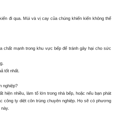
kiến đi qua. Mùi và vị cay của chúng khiến kiến không thể
óa chất mạnh trong khu vực bếp để tránh gây hại cho sức
g.
ả tốt nhất.
ên nghiệp?
t hiện nhiều, làm tổ lớn trong nhà bếp, hoặc nếu bạn phát
các công ty diệt côn trùng chuyên nghiệp. Họ sẽ có phương
 này.