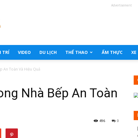
Advertisement
 TRÍ
VIDEO
DU LỊCH
THỂ THAO
ẨM THỰC
XE
ếp An Toàn Và Hiệu Quả
rong Nhà Bếp An Toàn
496
0