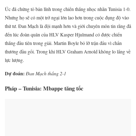
Úc đã chứng tỏ bản lĩnh trong chiến thắng nhọc nhằn Tunisia 1-0.
Nhưng họ sẽ có một trở ngại lớn lao hơn trong cuộc đụng độ vào
thứ tư. Đan Mạch là đội mạnh hơn và giới chuyên môn tin rằng đã
đến lúc đoàn quân của HLV Kasper Hjulmand có được chiến
thắng đầu tiên trong giải. Martin Boyle bỏ lỡ trận đấu vì chấn
thương đầu gối. Trong khi HLV Graham Arnold không lo lắng về
lực lượng.
Dự đoán:
Đan Mạch thắng 2-1
Pháp – Tunisia: Mbappe tăng tốc