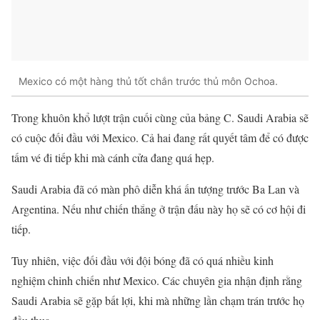
Mexico có một hàng thủ tốt chắn trước thủ môn Ochoa.
Trong khuôn khổ lượt trận cuối cùng của bảng C. Saudi Arabia sẽ
có cuộc đối đầu với Mexico. Cả hai đang rất quyết tâm để có được
tấm vé đi tiếp khi mà cánh cửa đang quá hẹp.
Saudi Arabia đã có màn phô diễn khá ấn tượng trước Ba Lan và
Argentina. Nếu như chiến thắng ở trận đấu này họ sẽ có cơ hội đi
tiếp.
Tuy nhiên, việc đối đầu với đội bóng đã có quá nhiều kinh
nghiệm chinh chiến như Mexico. Các chuyên gia nhận định rằng
Saudi Arabia sẽ gặp bất lợi, khi mà những lần chạm trán trước họ