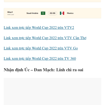
Link xem trực tiếp World Cup 2022 trên VTV2
Link xem trực tiếp World Cup 2022 trên VTV Cần Thơ
Link xem trực tiếp World Cup 2022 trên VTV Go
Link xem trực tiếp World Cup 2022 trên TV 360
Nhận định Úc – Đan Mạch: Lính chì ra oai