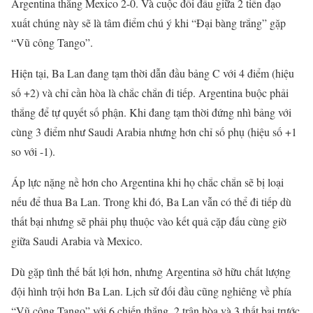
Argentina thắng Mexico 2-0. Và cuộc đối đầu giữa 2 tiền đạo
xuất chúng này sẽ là tâm điểm chú ý khi “Đại bàng trắng” gặp
“Vũ công Tango”.
Hiện tại, Ba Lan đang tạm thời dẫn đầu bảng C với 4 điểm (hiệu
số +2) và chỉ cần hòa là chắc chắn đi tiếp. Argentina buộc phải
thắng để tự quyết số phận. Khi đang tạm thời đứng nhì bảng với
cùng 3 điểm như Saudi Arabia nhưng hơn chỉ số phụ (hiệu số +1
so với -1).
Áp lực nặng nề hơn cho Argentina khi họ chắc chắn sẽ bị loại
nếu để thua Ba Lan. Trong khi đó, Ba Lan vẫn có thể đi tiếp dù
thất bại nhưng sẽ phải phụ thuộc vào kết quả cặp đấu cùng giờ
giữa Saudi Arabia và Mexico.
Dù gặp tình thế bất lợi hơn, nhưng Argentina sở hữu chất lượng
đội hình trội hơn Ba Lan. Lịch sử đối đầu cũng nghiêng về phía
“Vũ công Tango” với 6 chiến thắng, 2 trận hòa và 3 thất bại trước