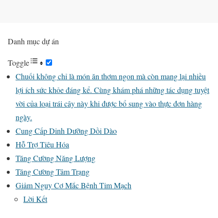
Danh mục dự án
Toggle
Chuối không chỉ là món ăn thơm ngon mà còn mang lại nhiều
lợi ích sức khỏe đáng kể. Cùng khám phá những tác dụng tuyệt
vời của loại trái cây này khi được bổ sung vào thực đơn hàng
ngày.
Cung Cấp Dinh Dưỡng Dồi Dào
Hỗ Trợ Tiêu Hóa
Tăng Cường Năng Lượng
Tăng Cường Tâm Trạng
Giảm Nguy Cơ Mắc Bệnh Tim Mạch
Lời Kết