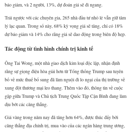
báo giảm, và 2 người, 13%, dự đoán giá sẽ đi ngang.
Trái ngược với các chuyên gia, 265 nhà đầu tư nhỏ lẻ vẫn giữ tâm
lý lạc quan. Trong số này, 68% kỳ vọng giá sẽ tăng, chỉ có 18%
dự báo giảm và 14% cho rằng giá sẽ dao động trong biên độ hẹp.
Tác động từ tình hình chính trị kinh tế
Ông Tai Wong, một nhà giao dịch kim loại độc lập, nhận định
rằng sự giọng điệu hòa giải hơn từ Tổng thống Trump sau tuyên
bố về mức thuế bổ sung đã làm nguội đi lo ngại của thị trường về
xung đột thương mại leo thang. Thêm vào đó, thông tin về cuộc
gặp giữa Trump và Chủ tịch Trung Quốc Tập Cận Bình đang làm
dịu bớt các căng thẳng.
Giá vàng trong năm nay đã tăng hơn 64%, được thúc đẩy bởi
căng thẳng địa chính trị, mua vào của các ngân hàng trung ương,