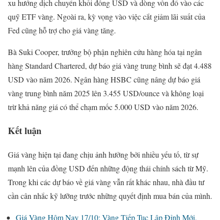
xu hướng dịch chuyển khỏi đồng USD và dòng vốn đổ vào các
quỹ ETF vàng. Ngoài ra, kỳ vọng vào việc cắt giảm lãi suất của
Fed cũng hỗ trợ cho giá vàng tăng.
Bà Suki Cooper, trưởng bộ phận nghiên cứu hàng hóa tại ngân
hàng Standard Chartered, dự báo giá vàng trung bình sẽ đạt 4.488
USD vào năm 2026. Ngân hàng HSBC cũng nâng dự báo giá
vàng trung bình năm 2025 lên 3.455 USD/ounce và không loại
trừ khả năng giá có thể chạm mốc 5.000 USD vào năm 2026.
Kết luận
Giá vàng hiện tại đang chịu ảnh hưởng bởi nhiều yếu tố, từ sự
mạnh lên của đồng USD đến những động thái chính sách từ Mỹ.
Trong khi các dự báo về giá vàng vẫn rất khác nhau, nhà đầu tư
cần cân nhắc kỹ lưỡng trước những quyết định mua bán của mình.
Giá Vàng Hôm Nay 17/10: Vàng Tiếp Tục Lập Đỉnh Mới,