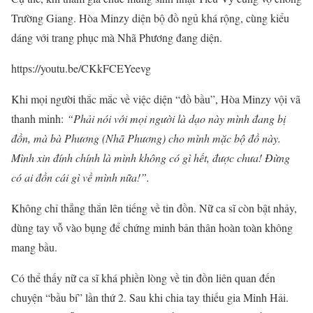
Trường Giang. Hòa Minzy diện bộ đồ ngủ khá rộng, cùng kiểu
dáng với trang phục mà Nhã Phương đang diện.
https://youtu.be/CKkFCEYeevg
Khi mọi người thắc mắc về việc diện “đồ bầu”, Hòa Minzy vội vã
thanh minh:
“Phải nói với mọi người là dạo này mình đang bị
đồn, mà bà Phương (Nhã Phương) cho mình mặc bộ đồ này.
Mình xin đính chính là mình không có gì hết, được chưa! Đừng
có ai đồn cái gì về mình nữa!”.
Không chỉ thẳng thắn lên tiếng về tin đồn. Nữ ca sĩ còn bật nhảy,
dùng tay vỗ vào bụng để chứng minh bản thân hoàn toàn không
mang bầu.
Có thể thấy nữ ca sĩ khá phiền lòng về tin đồn liên quan đến
chuyện “bầu bí” lần thứ 2. Sau khi chia tay thiếu gia Minh Hải.