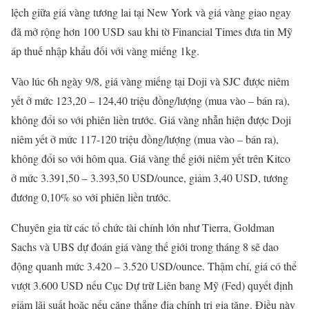
lệch giữa giá vàng tương lai tại New York và giá vàng giao ngay
đã mở rộng hơn 100 USD sau khi tờ Financial Times đưa tin Mỹ
áp thuế nhập khẩu đối với vàng miếng 1kg.
Vào lúc 6h ngày 9/8, giá vàng miếng tại Doji và SJC được niêm
yết ở mức 123,20 – 124,40 triệu đồng/lượng (mua vào – bán ra),
không đổi so với phiên liền trước. Giá vàng nhẫn hiện được Doji
niêm yết ở mức 117-120 triệu đồng/lượng (mua vào – bán ra),
không đổi so với hôm qua. Giá vàng thế giới niêm yết trên Kitco
ở mức 3.391,50 – 3.393,50 USD/ounce, giảm 3,40 USD, tương
đương 0,10% so với phiên liền trước.
Chuyên gia từ các tổ chức tài chính lớn như Tierra, Goldman
Sachs và UBS dự đoán giá vàng thế giới trong tháng 8 sẽ dao
động quanh mức 3.420 – 3.520 USD/ounce. Thậm chí, giá có thể
vượt 3.600 USD nếu Cục Dự trữ Liên bang Mỹ (Fed) quyết định
giảm lãi suất hoặc nếu căng thẳng địa chính trị gia tăng. Điều này