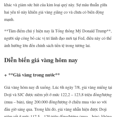
khác và giảm sức hút của kim loại quý này. Sự mâu thuẫn giữa
hai yếu tố này khiến giá vàng giằng co và chưa có biến động
mạnh.
**Tâm điểm chú ý hiện nay là Tổng thống Mỹ Donald Trump**,
người sắp công bố các vị trí lãnh đạo mới tại Fed, điều này có thể
ảnh hưởng lớn đến chính sách tiền tệ trong tương lai.
Diễn biến giá vàng hôm nay
+ **Giá vàng trong nước**
Giá vàng hôm nay đi xuống. Lúc 6h ngày 7/8, giá vàng miếng tại
Doji và SJC được niêm yết ở mức 122,2 – 123,8 triệu đồng/lượng
(mua – bán), tăng 200.000 đồng/lượng ở chiều mua vào so với
đầu giờ sáng qua. Trong khi đó, giá vàng nhẫn hiện được Doji
niêm yết ở mức 117,5 – 120 triệu đồng/lượng (mua – bán), không