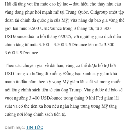
Hải đã tăng vọt lên mức cao kỷ lục – dấu hiệu cho thấy nhu cầu
vàng đang phục hồi mạnh mẽ tại Trung Quốc. Citigroup (một tập
đoàn tài chính đa quốc gia của Mỹ) vừa nâng dự báo giá vàng thế
giới lên mức 3.500 USD/ounce trong 3 tháng tới, từ 3.300
USD/ounce đưa ra hồi tháng 6/2025, với ngưỡng giao dịch điều
chỉnh tăng từ mức 3.100 – 3.500 USD/ounce lên mức 3.300 –
3.600 USD/ounce.
Theo các chuyên gia, về dài hạn, vàng có thể được hỗ trợ bởi
USD trong xu hướng đi xuống. Đồng bạc xanh suy giảm khá
mạnh từ đầu năm theo kỳ vọng Mỹ giảm lãi suất và mong muốn
nới lỏng chính sách tiền tệ của ông Trump. Vàng được dự báo sẽ
vượt ngưỡng 3.400 USD/ounce trong tháng 9 khi Fed giảm lãi
suất và có thể tiến xa hơn nếu ngân hàng trung ương Mỹ tăng
cường nới lỏng chính sách tiền tệ.
Danh mục:
TIN TỨC