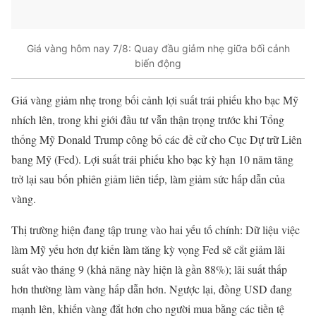
Giá vàng hôm nay 7/8: Quay đầu giảm nhẹ giữa bối cảnh
biến động
Giá vàng giảm nhẹ trong bối cảnh lợi suất trái phiếu kho bạc Mỹ
nhích lên, trong khi giới đầu tư vẫn thận trọng trước khi Tổng
thống Mỹ Donald Trump công bố các đề cử cho Cục Dự trữ Liên
bang Mỹ (Fed). Lợi suất trái phiếu kho bạc kỳ hạn 10 năm tăng
trở lại sau bốn phiên giảm liên tiếp, làm giảm sức hấp dẫn của
vàng.
Thị trường hiện đang tập trung vào hai yếu tố chính: Dữ liệu việc
làm Mỹ yếu hơn dự kiến làm tăng kỳ vọng Fed sẽ cắt giảm lãi
suất vào tháng 9 (khả năng này hiện là gần 88%); lãi suất thấp
hơn thường làm vàng hấp dẫn hơn. Ngược lại, đồng USD đang
mạnh lên, khiến vàng đắt hơn cho người mua bằng các tiền tệ