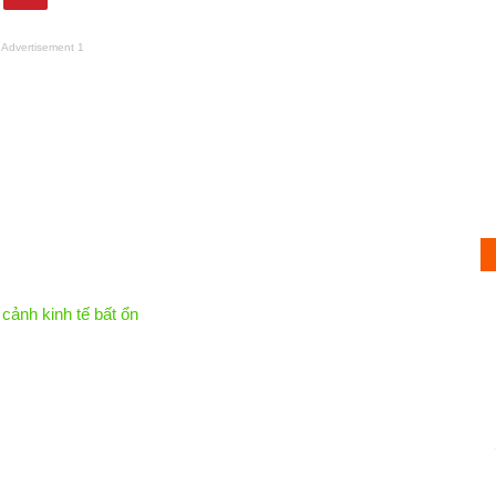
Advertisement 1
tục tăng nhẹ trong bối cảnh
 không như kỳ vọng.
 cảnh kinh tế bất ổn