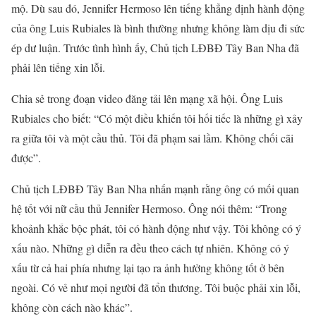
mộ. Dù sau đó, Jennifer Hermoso lên tiếng khẳng định hành động
của ông Luis Rubiales là bình thường nhưng không làm dịu đi sức
ép dư luận. Trước tình hình ấy, Chủ tịch LĐBĐ Tây Ban Nha đã
phải lên tiếng xin lỗi.
Chia sẻ trong đoạn video đăng tải lên mạng xã hội. Ông Luis
Rubiales cho biết: “Có một điều khiến tôi hối tiếc là những gì xảy
ra giữa tôi và một cầu thủ. Tôi đã phạm sai lầm. Không chối cãi
được”.
Chủ tịch LĐBĐ Tây Ban Nha nhấn mạnh rằng ông có mối quan
hệ tốt với nữ cầu thủ Jennifer Hermoso. Ông nói thêm: “Trong
khoảnh khắc bộc phát, tôi có hành động như vậy. Tôi không có ý
xấu nào. Những gì diễn ra đều theo cách tự nhiên. Không có ý
xấu từ cả hai phía nhưng lại tạo ra ảnh hưởng không tốt ở bên
ngoài. Có vẻ như mọi người đã tổn thương. Tôi buộc phải xin lỗi,
không còn cách nào khác”.