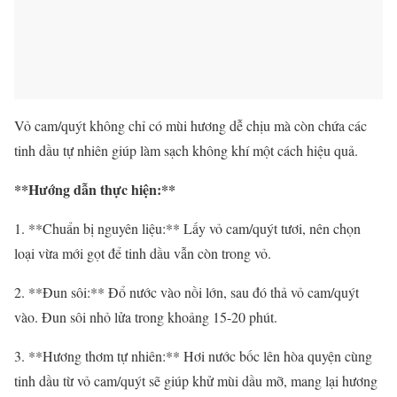
Vỏ cam/quýt không chỉ có mùi hương dễ chịu mà còn chứa các
tinh dầu tự nhiên giúp làm sạch không khí một cách hiệu quả.
**Hướng dẫn thực hiện:**
1. **Chuẩn bị nguyên liệu:** Lấy vỏ cam/quýt tươi, nên chọn
loại vừa mới gọt để tinh dầu vẫn còn trong vỏ.
2. **Đun sôi:** Đổ nước vào nồi lớn, sau đó thả vỏ cam/quýt
vào. Đun sôi nhỏ lửa trong khoảng 15-20 phút.
3. **Hương thơm tự nhiên:** Hơi nước bốc lên hòa quyện cùng
tinh dầu từ vỏ cam/quýt sẽ giúp khử mùi dầu mỡ, mang lại hương