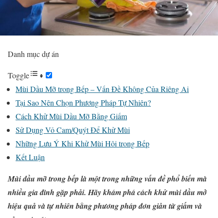
Danh mục dự án
Toggle
Mùi Dầu Mỡ trong Bếp – Vấn Đề Không Của Riêng Ai
Tại Sao Nên Chọn Phương Pháp Tự Nhiên?
Cách Khử Mùi Dầu Mỡ Bằng Giấm
Sử Dụng Vỏ Cam/Quýt Để Khử Mùi
Những Lưu Ý Khi Khử Mùi Hôi trong Bếp
Kết Luận
Mùi dầu mỡ trong bếp là một trong những vấn đề phổ biến mà
nhiều gia đình gặp phải. Hãy khám phá cách khử mùi dầu mở
hiệu quả và tự nhiên bằng phương pháp đơn giản từ giấm và