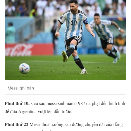
Messi ghi bàn
Phút thứ 10,
siêu sao messi sinh năm 1987 đá phạt đền bình tĩnh
để đưa Argentina vượt lên dẫn trước.
Phút thứ 22
Messi thoát xuống sau đường chuyền dài của đồng