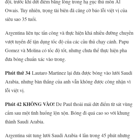
đội, trước khi dứt điểm bằng lòng trong hạ gục thủ môn Al
Owais. Tuy nhiên, trọng tài biên đã căng cờ báo lỗi việt vị của
siêu sao 35 tuổi.
Argentina liên tục tấn công và thực hiện khá nhiều đường chuyền
vượt tuyến để tận dụng tốc độ của các cầu thủ chạy cánh. Papu
Gomez và Molina có tốc độ tốt, nhưng chưa thể thực hiện pha
đưa bóng chuẩn xác vào trong.
Phút thứ 34
Lautaro Martinez lại đưa được bóng vào lưới Saudi
Arabia, nhưng bàn thắng của anh vẫn không được công nhận vì
lỗi việt vị.
Phút 42 KHÔNG VÀO!
De Paul thoải mái dứt điểm từ sát vùng
cấm sau một tình huống lộn xộn. Bóng đi quá cao so với khung
thành Saudi Arabia.
Argentina sút tung lưới Saudi Arabia 4 lần trong 45 phút nhưng