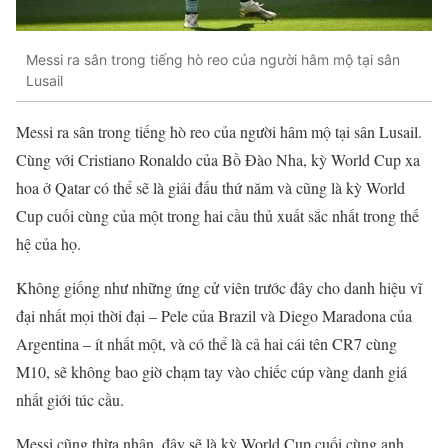
Messi ra sân trong tiếng hò reo của người hâm mộ tại sân
Lusail
Messi ra sân trong tiếng hò reo của người hâm mộ tại sân Lusail.
Cùng với Cristiano Ronaldo của Bồ Đào Nha, kỳ World Cup xa
hoa ở Qatar có thể sẽ là giải đấu thứ năm và cũng là kỳ World
Cup cuối cùng của một trong hai cầu thủ xuất sắc nhất trong thế
hệ của họ.
Không giống như những ứng cử viên trước đây cho danh hiệu vĩ
đại nhất mọi thời đại – Pele của Brazil và Diego Maradona của
Argentina – ít nhất một, và có thể là cả hai cái tên CR7 cùng
M10, sẽ không bao giờ chạm tay vào chiếc cúp vàng danh giá
nhất giới túc cầu.
Messi cũng thừa nhận, đây sẽ là kỳ World Cup cuối cùng anh