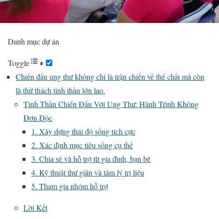
Danh mục dự án
Toggle
Chiến đấu ung thư không chỉ là trận chiến về thể chất mà còn
là thử thách tinh thần lớn lao.
Tinh Thần Chiến Đấu Với Ung Thư: Hành Trình Không
Đơn Độc
1. Xây dựng thái độ sống tích cực
2. Xác định mục tiêu sống cụ thể
3. Chia sẻ và hỗ trợ từ gia đình, bạn bè
4. Kỹ thuật thư giãn và tâm lý trị liệu
5. Tham gia nhóm hỗ trợ
Lời Kết