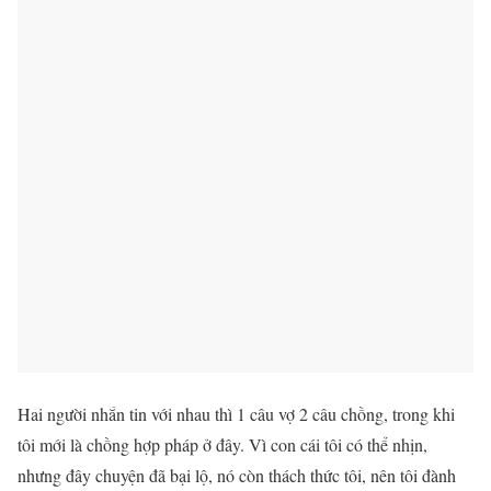
Hai người nhắn tin với nhau thì 1 câu vợ 2 câu chồng, trong khi
tôi mới là chồng hợp pháp ở đây. Vì con cái tôi có thể nhịn,
nhưng đây chuyện đã bại lộ, nó còn thách thức tôi, nên tôi đành