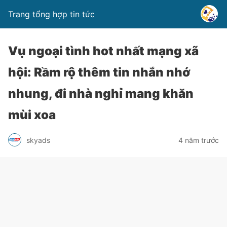
Trang tổng hợp tin tức
Vụ ngoại tình hot nhất mạng xã
hội: Rầm rộ thêm tin nhắn nhớ
nhung, đi nhà nghỉ mang khăn
mùi xoa
skyads
4 năm trước