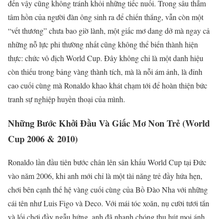
đến vậy cũng không tránh khỏi những tiếc nuối. Trong sâu thẳm
tâm hồn của người đàn ông sinh ra để chiến thắng, vẫn còn một
“vết thương” chưa bao giờ lành, một giấc mơ dang dở mà ngay cả
những nỗ lực phi thường nhất cũng không thể biến thành hiện
thực: chức vô địch World Cup. Đây không chỉ là một danh hiệu
còn thiếu trong bảng vàng thành tích, mà là nỗi ám ảnh, là đỉnh
cao cuối cùng mà Ronaldo khao khát chạm tới để hoàn thiện bức
tranh sự nghiệp huyền thoại của mình.
Những Bước Khởi Đầu Và Giấc Mơ Non Trẻ (World
Cup 2006 & 2010)
Ronaldo lần đầu tiên bước chân lên sân khấu World Cup tại Đức
vào năm 2006, khi anh mới chỉ là một tài năng trẻ đầy hứa hẹn,
chơi bên cạnh thế hệ vàng cuối cùng của Bồ Đào Nha với những
cái tên như Luis Figo và Deco. Với mái tóc xoăn, nụ cười tươi tắn
và lối chơi đầy ngẫu hứng, anh đã nhanh chóng thu hút mọi ánh