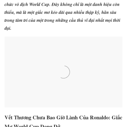
chức vô địch World Cup. Đây không chỉ là một danh hiệu còn
thiếu, mà là một giấc mơ kéo dài qua nhiều thập kỷ, hằn sâu
trong tâm trí của một trong những cầu thủ vĩ đại nhất mọi thời
đại.
Vết Thương Chưa Bao Giờ Lành Của Ronaldo: Giấc
Mơ World Cup Dang Dở