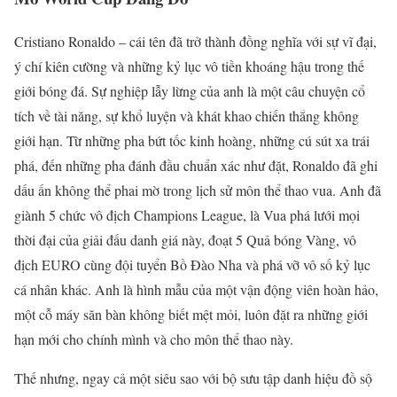
Cristiano Ronaldo – cái tên đã trở thành đồng nghĩa với sự vĩ đại,
ý chí kiên cường và những kỷ lục vô tiền khoáng hậu trong thế
giới bóng đá. Sự nghiệp lẫy lừng của anh là một câu chuyện cổ
tích về tài năng, sự khổ luyện và khát khao chiến thắng không
giới hạn. Từ những pha bứt tốc kinh hoàng, những cú sút xa trái
phá, đến những pha đánh đầu chuẩn xác như đặt, Ronaldo đã ghi
dấu ấn không thể phai mờ trong lịch sử môn thể thao vua. Anh đã
giành 5 chức vô địch Champions League, là Vua phá lưới mọi
thời đại của giải đấu danh giá này, đoạt 5 Quả bóng Vàng, vô
địch EURO cùng đội tuyển Bồ Đào Nha và phá vỡ vô số kỷ lục
cá nhân khác. Anh là hình mẫu của một vận động viên hoàn hảo,
một cỗ máy săn bàn không biết mệt mỏi, luôn đặt ra những giới
hạn mới cho chính mình và cho môn thể thao này.
Thế nhưng, ngay cả một siêu sao với bộ sưu tập danh hiệu đồ sộ