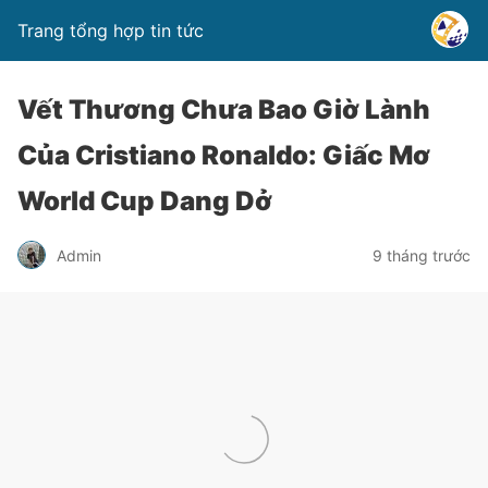
Trang tổng hợp tin tức
Vết Thương Chưa Bao Giờ Lành
Của Cristiano Ronaldo: Giấc Mơ
World Cup Dang Dở
Admin
9 tháng trước