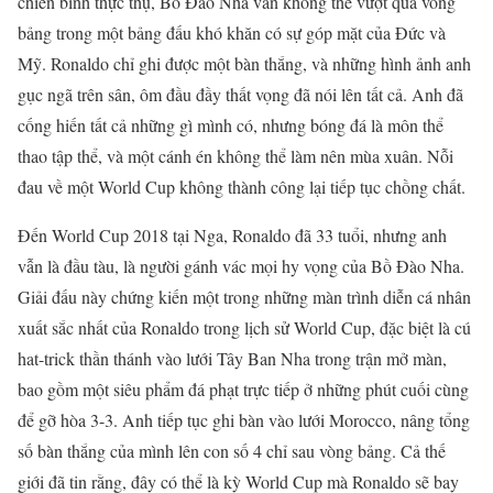
chiến binh thực thụ, Bồ Đào Nha vẫn không thể vượt qua vòng
bảng trong một bảng đấu khó khăn có sự góp mặt của Đức và
Mỹ. Ronaldo chỉ ghi được một bàn thắng, và những hình ảnh anh
gục ngã trên sân, ôm đầu đầy thất vọng đã nói lên tất cả. Anh đã
cống hiến tất cả những gì mình có, nhưng bóng đá là môn thể
thao tập thể, và một cánh én không thể làm nên mùa xuân. Nỗi
đau về một World Cup không thành công lại tiếp tục chồng chất.
Đến World Cup 2018 tại Nga, Ronaldo đã 33 tuổi, nhưng anh
vẫn là đầu tàu, là người gánh vác mọi hy vọng của Bồ Đào Nha.
Giải đấu này chứng kiến một trong những màn trình diễn cá nhân
xuất sắc nhất của Ronaldo trong lịch sử World Cup, đặc biệt là cú
hat-trick thần thánh vào lưới Tây Ban Nha trong trận mở màn,
bao gồm một siêu phẩm đá phạt trực tiếp ở những phút cuối cùng
để gỡ hòa 3-3. Anh tiếp tục ghi bàn vào lưới Morocco, nâng tổng
số bàn thắng của mình lên con số 4 chỉ sau vòng bảng. Cả thế
giới đã tin rằng, đây có thể là kỳ World Cup mà Ronaldo sẽ bay