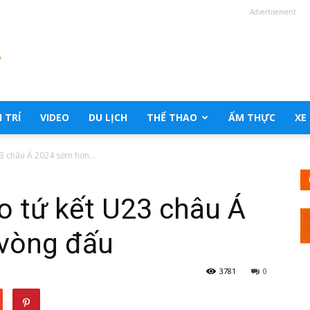
Advertisement
 TRÍ
VIDEO
DU LỊCH
THỂ THAO
ẨM THỰC
XE
3 châu Á 2024 sớm hơn...
o tứ kết U23 châu Á
vòng đấu
3781
0