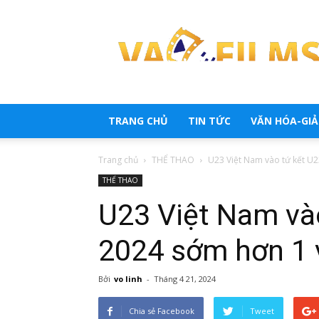
Trang
tổng
hợp
tin
tức
TRANG CHỦ
TIN TỨC
VĂN HÓA-GIẢI
Trang chủ
THỂ THAO
U23 Việt Nam vào tứ kết U2
THỂ THAO
U23 Việt Nam và
2024 sớm hơn 1 
Bởi
vo linh
-
Tháng 4 21, 2024
Chia sẻ Facebook
Tweet