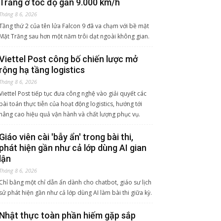
Trăng ở tốc độ gần 9.000 km/h
Tháng 8 6, 2026
Tầng thứ 2 của tên lửa Falcon 9 đã va chạm với bề mặt
Mặt Trăng sau hơn một năm trôi dạt ngoài không gian.
Viettel Post công bố chiến lược mở
rộng hạ tầng logistics
Tháng 8 6, 2026
Viettel Post tiếp tục đưa công nghệ vào giải quyết các
bài toán thực tiễn của hoạt động logistics, hướng tới
nâng cao hiệu quả vận hành và chất lượng phục vụ.
Giáo viên cài 'bẫy ẩn' trong bài thi,
phát hiện gần như cả lớp dùng AI gian
lận
Tháng 8 6, 2026
Chỉ bằng một chỉ dẫn ẩn dành cho chatbot, giáo sư lịch
sử phát hiện gần như cả lớp dùng AI làm bài thi giữa kỳ.
Nhật thực toàn phần hiếm gặp sắp