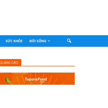
SỨC KHỎE
ĐỜI SỐNG
QUẢNG CÁO