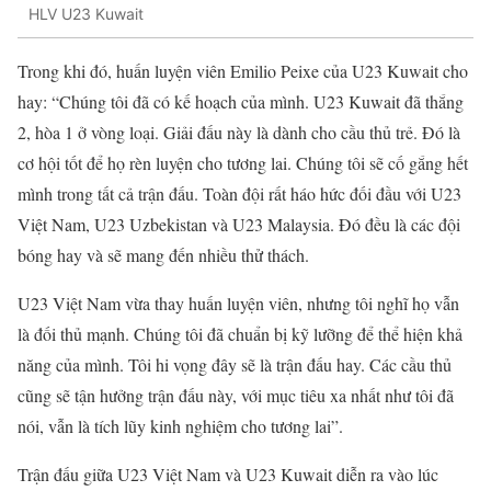
HLV U23 Kuwait
Trong khi đó, huấn luyện viên Emilio Peixe của U23 Kuwait cho
hay: “Chúng tôi đã có kế hoạch của mình. U23 Kuwait đã thắng
2, hòa 1 ở vòng loại. Giải đấu này là dành cho cầu thủ trẻ. Đó là
cơ hội tốt để họ rèn luyện cho tương lai. Chúng tôi sẽ cố gắng hết
mình trong tất cả trận đấu. Toàn đội rất háo hức đối đầu với U23
Việt Nam, U23 Uzbekistan và U23 Malaysia. Đó đều là các đội
bóng hay và sẽ mang đến nhiều thử thách.
U23 Việt Nam vừa thay huấn luyện viên, nhưng tôi nghĩ họ vẫn
là đối thủ mạnh. Chúng tôi đã chuẩn bị kỹ lưỡng để thể hiện khả
năng của mình. Tôi hi vọng đây sẽ là trận đấu hay. Các cầu thủ
cũng sẽ tận hưởng trận đấu này, với mục tiêu xa nhất như tôi đã
nói, vẫn là tích lũy kinh nghiệm cho tương lai”.
Trận đấu giữa U23 Việt Nam và U23 Kuwait diễn ra vào lúc