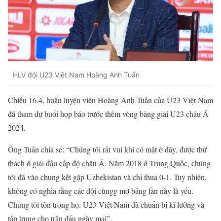
HLV đội U23 Việt Nam Hoàng Anh Tuấn
Chiều 16.4, huấn luyện viên Hoàng Anh Tuấn của U23 Việt Nam
đã tham dự buổi họp báo trước thềm vòng bảng giải U23 châu Á
2024.
Ông Tuấn chia sẻ: “Chúng tôi rất vui khi có mặt ở đây, được thử
thách ở giải đấu cấp độ châu Á. Năm 2018 ở Trung Quốc, chúng
tôi đã vào chung kết gặp Uzbekistan và chỉ thua 0-1. Tuy nhiên,
không có nghĩa rằng các đội cùngg mợ bảng lần này là yếu.
Chúng tôi tôn trọng họ. U23 Việt Nam đã chuẩn bị kĩ lưỡng và
tập trung cho trận đấu ngày mai”.