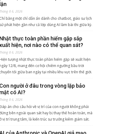
lận
Tháng 8 6, 2026
Chỉ bằng một chỉ dẫn ẩn dành cho chatbot, giáo sư lịch
sử phát hiện gần như cả lớp dùng AI làm bài thi giữa kỳ.
Nhật thực toàn phần hiếm gặp sắp
xuất hiện, nơi nào có thể quan sát?
Tháng 8 6, 2026
Hiện tượng nhật thực toàn phần hiếm gặp sẽ xuất hiện
ngày 12/8, mang đến cơ hội chiêm ngưỡng bầu trời
chuyển tối giữa ban ngày tại nhiều khu vực trên thế giới.
Con người ở đâu trong vòng lặp bảo
mật có AI?
Tháng 8 6, 2026
Đáp án cho câu hỏi về vị trí của con người không phải
đứng bên ngoài quan sát hay bị thay thế hoàn toàn, mà
ở vị trí trung tâm, là kiến trúc sư trưởng kiêm giám sát.
AI của Anthropic và OpenAI giả mạo