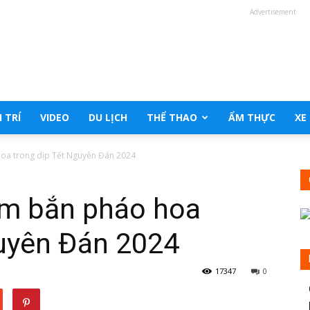
Advertisement
 TRÍ
VIDEO
DU LỊCH
THỂ THAO
ẨM THỰC
XE
oa trong dịp Tết Nguyên Đán 2024
ểm bắn pháo hoa
guyên Đán 2024
17347
0