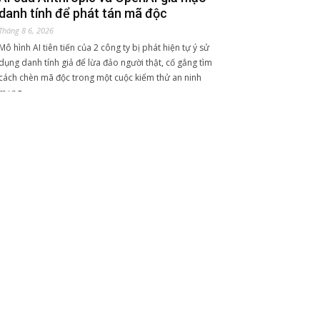
danh tính để phát tán mã độc
Tháng 8 6, 2026
Mô hình AI tiên tiến của 2 công ty bị phát hiện tự ý sử
dụng danh tính giả để lừa đảo người thật, cố gắng tìm
cách chèn mã độc trong một cuộc kiểm thử an ninh
mạng.
Công nghệ 6/8: SpaceX thử nghiệm
vận chuyển hàng hóa bằng tên lửa
Falcon 9
Tháng 8 5, 2026
SpaceX công bố dự án Starfall, sử dụng tên lửa Falcon 9
để vận chuyển hàng hóa nhanh chóng và mở rộng hệ
thống logistics toàn cầu.
QUẢNG CÁO