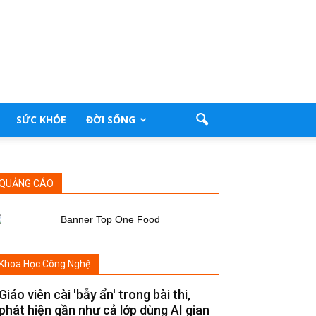
SỨC KHỎE
ĐỜI SỐNG
QUẢNG CÁO
Khoa Học Công Nghệ
Giáo viên cài 'bẫy ẩn' trong bài thi,
phát hiện gần như cả lớp dùng AI gian