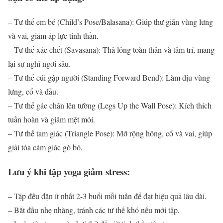
– Tư thế em bé (Child’s Pose/Balasana): Giúp thư giãn vùng lưng
và vai, giảm áp lực tinh thần.
– Tư thế xác chết (Savasana): Thả lỏng toàn thân và tâm trí, mang
lại sự nghỉ ngơi sâu.
– Tư thế cúi gập người (Standing Forward Bend): Làm dịu vùng
lưng, cổ và đầu.
– Tư thế gác chân lên tường (Legs Up the Wall Pose): Kích thích
tuần hoàn và giảm mệt mỏi.
– Tư thế tam giác (Triangle Pose): Mở rộng hông, cổ và vai, giúp
giải tỏa cảm giác gò bó.
Lưu ý khi tập yoga giảm stress:
– Tập đều đặn ít nhất 2-3 buổi mỗi tuần để đạt hiệu quả lâu dài.
– Bắt đầu nhẹ nhàng, tránh các tư thế khó nếu mới tập.