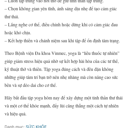
– Luôn tập trung vào hơi thở để giữ tinh thần tập trung.
– Chọn không gian yên tĩnh, ánh sáng dịu nhẹ để tạo cảm giác
thư thái.
– Lắng nghe cơ thể, điều chỉnh hoặc dừng khi có cảm giác đau
hoặc khó chịu.
– Kết hợp thiền và chánh niệm sau khi tập để ổn định tâm trạng.
Theo Bệnh viện Đa khoa Vinmec, yoga là “liều thuốc tự nhiên”
giúp giảm stress hiệu quả nhờ sự kết hợp hài hòa của các tư thế,
kỹ thuật thở và thiền. Tập yoga đúng cách và đều đặn không
những giúp tâm trí bạn trở nên nhẹ nhàng mà còn nâng cao sức
bền và sự dẻo dai cho cơ thể.
Hãy bắt đầu tập yoga hôm nay để xây dựng một tinh thần thư thái
và một cơ thể khỏe mạnh, đẩy lùi căng thẳng một cách tự nhiên
và hiệu quả.
Danh mục:
SỨC KHỎE