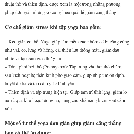
thuật thở và thiền định, được xem là một trong những phương
pháp đơn giản nhưng vô cùng hiệu quả để giảm căng thẳng.
Cơ chế giảm stress khi tập yoga bao gồm:
– Kéo giãn cơ thể: Yoga giúp làm mềm các nhóm cơ bị căng cứng
như vai, cổ, lưng và hông, cải thiện lưu thông máu, giảm đau
nhức và tạo cảm giác thư giãn.
– Điều phối hơi thở (Pranayama): Tập trung vào hơi thở chậm,
sâu kích hoạt hệ thần kinh phó giao cảm, giúp nhịp tim ổn định,
huyết áp hạ và tạo cảm giác bình yên.
– Thiền định và tập trung hiện tại: Giúp tâm trí tĩnh lặng, giảm lo
âu về quá khứ hoặc tương lai, nâng cao khả năng kiểm soát cảm
xúc.
Một số tư thế yoga đơn giản giúp giảm căng thẳng
bạn có thể áp dụng: