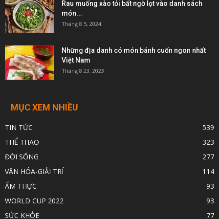
Rau muống xào tỏi bất ngờ lọt vào danh sách
món...
Tháng 8 5, 2024
Những địa danh có món bánh cuốn ngon nhất
Việt Nam
Tháng 8 23, 2023
MỤC XEM NHIỀU
TIN TỨC
539
THỂ THAO
323
ĐỜI SỐNG
277
VĂN HÓA-GIẢI TRÍ
114
ẨM THỰC
93
WORLD CUP 2022
93
SỨC KHỎE
77