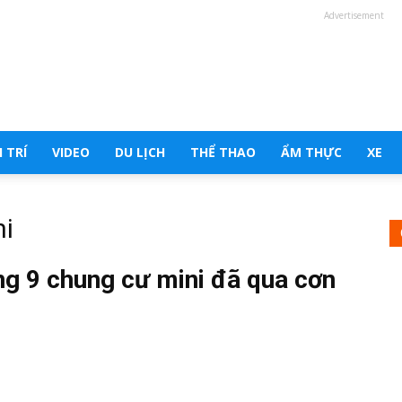
Advertisement
 TRÍ
VIDEO
DU LỊCH
THỂ THAO
ẨM THỰC
XE
ni
ng 9 chung cư mini đã qua cơn