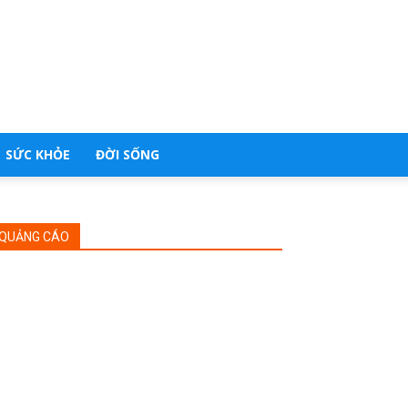
SỨC KHỎE
ĐỜI SỐNG
QUẢNG CÁO