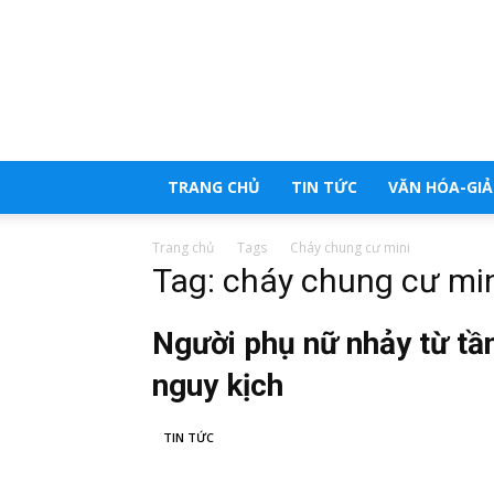
Trang
tổng
hợp
tin
tức
TRANG CHỦ
TIN TỨC
VĂN HÓA-GIẢI
Trang chủ
Tags
Cháy chung cư mini
Tag: cháy chung cư mi
Người phụ nữ nhảy từ tầ
nguy kịch
TIN TỨC