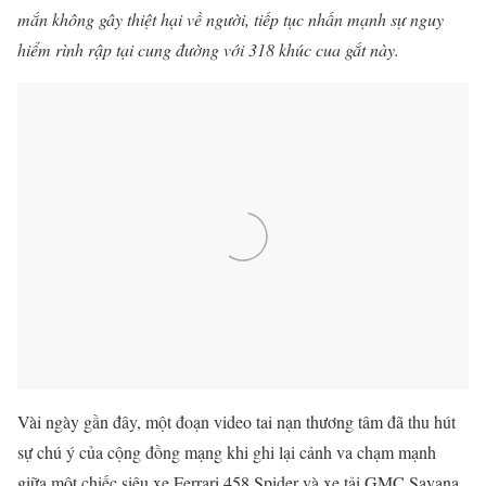
mắn không gây thiệt hại về người, tiếp tục nhấn mạnh sự nguy
hiểm rình rập tại cung đường với 318 khúc cua gắt này.
Vài ngày gần đây, một đoạn video tai nạn thương tâm đã thu hút
sự chú ý của cộng đồng mạng khi ghi lại cảnh va chạm mạnh
giữa một chiếc siêu xe Ferrari 458 Spider và xe tải GMC Savana