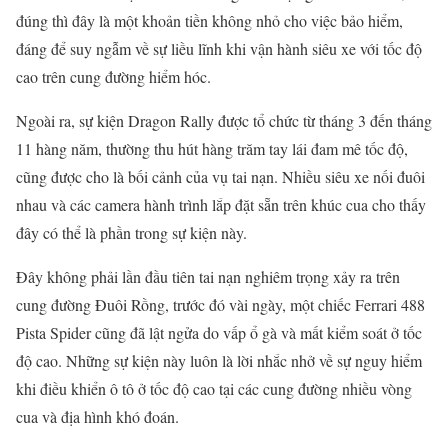
đúng thì đây là một khoản tiền không nhỏ cho việc bảo hiểm,
đáng để suy ngẫm về sự liều lĩnh khi vận hành siêu xe với tốc độ
cao trên cung đường hiểm hóc.
Ngoài ra, sự kiện Dragon Rally được tổ chức từ tháng 3 đến tháng
11 hàng năm, thường thu hút hàng trăm tay lái đam mê tốc độ,
cũng được cho là bối cảnh của vụ tai nạn. Nhiều siêu xe nối đuôi
nhau và các camera hành trình lắp đặt sẵn trên khúc cua cho thấy
đây có thể là phần trong sự kiện này.
Đây không phải lần đầu tiên tai nạn nghiêm trọng xảy ra trên
cung đường Đuôi Rồng, trước đó vài ngày, một chiếc Ferrari 488
Pista Spider cũng đã lật ngửa do vấp ổ gà và mất kiểm soát ở tốc
độ cao. Những sự kiện này luôn là lời nhắc nhở về sự nguy hiểm
khi điều khiển ô tô ở tốc độ cao tại các cung đường nhiều vòng
cua và địa hình khó đoán.