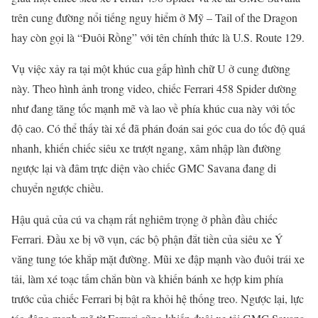
trên cung đường nổi tiếng nguy hiểm ở Mỹ – Tail of the Dragon
hay còn gọi là “Đuôi Rồng” với tên chính thức là U.S. Route 129.
Vụ việc xảy ra tại một khúc cua gấp hình chữ U ở cung đường
này. Theo hình ảnh trong video, chiếc Ferrari 458 Spider dường
như đang tăng tốc mạnh mẽ và lao về phía khúc cua này với tốc
độ cao. Có thể thấy tài xế đã phán đoán sai góc cua do tốc độ quá
nhanh, khiến chiếc siêu xe trượt ngang, xâm nhập làn đường
ngược lại và đâm trực diện vào chiếc GMC Savana đang di
chuyển ngược chiều.
Hậu quả của cú va chạm rất nghiêm trọng ở phần đầu chiếc
Ferrari. Đầu xe bị vỡ vụn, các bộ phận đắt tiền của siêu xe Ý
văng tung tóe khắp mặt đường. Mũi xe đập mạnh vào đuôi trái xe
tải, làm xé toạc tấm chắn bùn và khiến bánh xe hợp kim phía
trước của chiếc Ferrari bị bật ra khỏi hệ thống treo. Ngược lại, lực