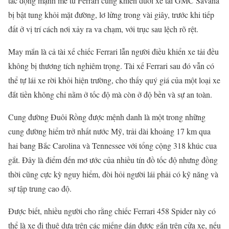
tác động mạnh mẽ từ Ferrari cũng khiến đuôi xe tải GMC Savana
bị bật tung khỏi mặt đường, lơ lửng trong vài giây, trước khi tiếp
đất ở vị trí cách nơi xảy ra va chạm, với trục sau lệch rõ rệt.
May mắn là cả tài xế chiếc Ferrari lẫn người điều khiển xe tải đều
không bị thương tích nghiêm trọng. Tài xế Ferrari sau đó vẫn có
thể tự lái xe rời khỏi hiện trường, cho thấy quý giá của một loại xe
đắt tiền không chỉ nằm ở tốc độ mà còn ở độ bền và sự an toàn.
Cung đường Đuôi Rồng được mệnh danh là một trong những
cung đường hiểm trở nhất nước Mỹ, trải dài khoảng 17 km qua
hai bang Bắc Carolina và Tennessee với tổng cộng 318 khúc cua
gắt. Đây là điểm đến mơ ước của nhiều tín đồ tốc độ nhưng đồng
thời cũng cực kỳ nguy hiểm, đòi hỏi người lái phải có kỹ năng và
sự tập trung cao độ.
Được biết, nhiều người cho rằng chiếc Ferrari 458 Spider này có
thể là xe đi thuê dựa trên các miếng dán được gắn trên cửa xe, nếu