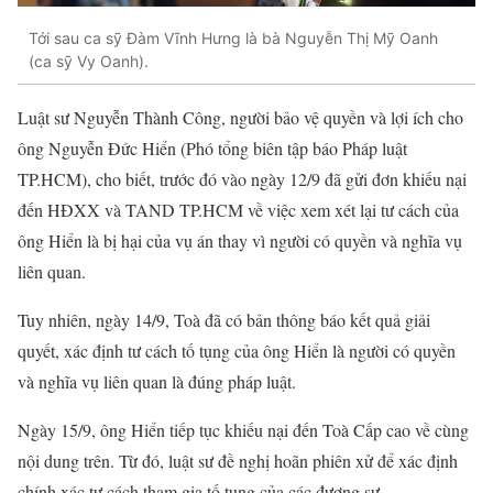
Tới sau ca sỹ Đàm Vĩnh Hưng là bà Nguyễn Thị Mỹ Oanh
(ca sỹ Vy Oanh).
Luật sư Nguyễn Thành Công, người bảo vệ quyền và lợi ích cho
ông Nguyễn Đức Hiển (Phó tổng biên tập báo Pháp luật
TP.HCM), cho biết, trước đó vào ngày 12/9 đã gửi đơn khiếu nại
đến HĐXX và TAND TP.HCM về việc xem xét lại tư cách của
ông Hiển là bị hại của vụ án thay vì người có quyền và nghĩa vụ
liên quan.
Tuy nhiên, ngày 14/9, Toà đã có bản thông báo kết quả giải
quyết, xác định tư cách tố tụng của ông Hiển là người có quyền
và nghĩa vụ liên quan là đúng pháp luật.
Ngày 15/9, ông Hiển tiếp tục khiếu nại đến Toà Cấp cao về cùng
nội dung trên. Từ đó, luật sư đề nghị hoãn phiên xử để xác định
chính xác tư cách tham gia tố tụng của các đương sự.