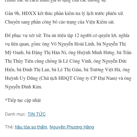
Gần 9h, HĐXX kết thúc phần kiểm tra lý lịch trước phiên xử.
Chuyển sang phần công bố cáo trạng của Viện Kiểm sát.
Để phục vụ xét xử. Tòa án triệu tập 12 người có quyền lợi, nghĩa
vụ liên quan, gồm: ông Võ Nguyễn Hoài Linh, bà Nguyễn Thị
Mỹ Oanh, bà Ðặng Thị Hàn Ni, ông Huỳnh Minh Hưng, bà Trần
Thị Thủy Tiên cùng chồng là Lê Công Vinh, ông Nguyễn Đức
Hiển, bà Ðinh Thị Lan, bà Lê Thị Giàu, bà Trương Việt Hà, ông
Huỳnh Uy Dũng (Chủ tịch HĐQT Công ty CP Đại Nam) và ông
Nguyễn Đình Kim.
*Tiếp tục cập nhật
Danh mục:
TIN TỨC
Thẻ:
hầu tòa sơ thẩm
,
Nguyễn Phương Hằng