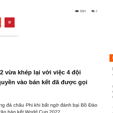
5531
0
Advertisement 1
 vừa khép lại với việc 4 đội
quyền vào bán kết đã được gọi
ng đá châu Phi khi bất ngờ đánh bại Bồ Đào
trận bán kết World Cup 2022.