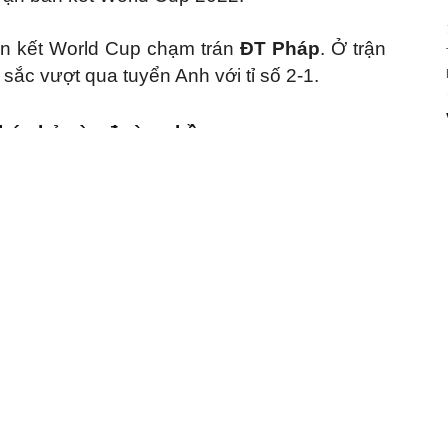
án kết World Cup chạm trán
ĐT Pháp
. Ở trận
sắc vượt qua tuyển Anh với tỉ số 2-1.
 khóc bỏ vào đường hầm.