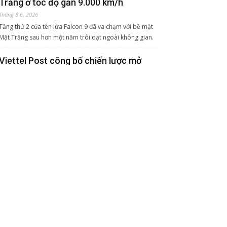
Trăng ở tốc độ gần 9.000 km/h
Tháng 8 6, 2026
Tầng thứ 2 của tên lửa Falcon 9 đã va chạm với bề mặt
Mặt Trăng sau hơn một năm trôi dạt ngoài không gian.
Viettel Post công bố chiến lược mở
rộng hạ tầng logistics
Tháng 8 6, 2026
Viettel Post tiếp tục đưa công nghệ vào giải quyết các
bài toán thực tiễn của hoạt động logistics, hướng tới
nâng cao hiệu quả vận hành và chất lượng phục vụ.
Giáo viên cài 'bẫy ẩn' trong bài thi,
phát hiện gần như cả lớp dùng AI gian
lận
Tháng 8 6, 2026
Chỉ bằng một chỉ dẫn ẩn dành cho chatbot, giáo sư lịch
sử phát hiện gần như cả lớp dùng AI làm bài thi giữa kỳ.
Nhật thực toàn phần hiếm gặp sắp