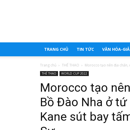
Trang
tổng
hợp
tin
tức
TRANG CHỦ
TIN TỨC
VĂN HÓA-GIẢI
Trang chủ
THỂ THAO
Morocco tạo nên địa chấn, 
THỂ THAO
WORLD CUP 2022
Morocco tạo nên 
Bồ Đào Nha ở tứ 
Kane sút bay tấ