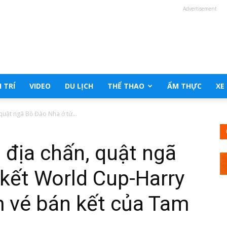
Advertisement
 TRÍ
VIDEO
DU LỊCH
THỂ THAO
ẨM THỰC
XE
quật ngã Bồ Đào Nha ở tứ...
địa chấn, quật ngã
kết World Cup-Harry
m vé bán kết của Tam