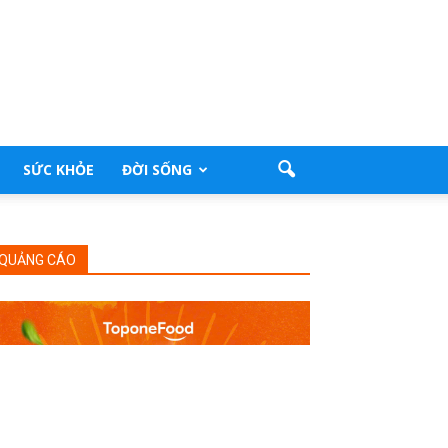
SỨC KHỎE
ĐỜI SỐNG
QUẢNG CÁO