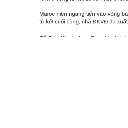
Maroc hiên ngang tiến vào vòng b
tứ kết cuối cùng, nhà ĐKVĐ đã xuất 
Bồ Đào Nha bị loại, Ronaldo bật