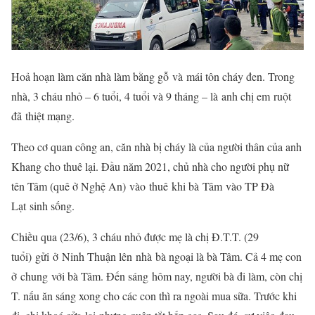
Hoả hoạn làm căn nhà làm bằng gỗ
và
mái tôn cháy đen. Trong
nhà, 3 cháu nhỏ – 6 tuổi, 4 tuổi và 9 tháng – là
anh chị em
ruột
đã
thiệt mạng
.
Theo cơ quan công an, căn nhà bị cháy là của người thân của anh
Khang cho thuê lại. Đầu năm 2021, chủ nhà cho người phụ nữ
tên Tâm (quê ở Nghệ An)
vào
thuê
khi bà
Tâm
vào TP Đà
Lạt
sinh sống
.
Chiều qua (23/6), 3 cháu nhỏ được mẹ là chị Đ.T.T. (29
tuổi)
gửi
ở
Ninh Thuận lên
nhà
bà ngoại là bà Tâm. Cả 4 mẹ con
ở
chung
với bà Tâm. Đến sáng
hôm nay
, người bà đi làm, còn chị
T. nấu ăn sáng xong cho các con thì ra ngoài mua sữa. Trước khi