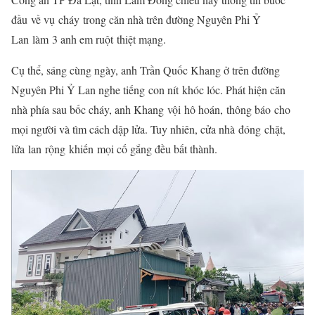
đầu
về vụ
cháy
trong căn nhà trên đường Nguyên Phi Ỷ
Lan
làm
3 anh em ruột
thiệt mạng
.
Cụ thể, sáng cùng ngày, anh Trần Quốc Khang ở trên đường
Nguyên Phi Ỷ Lan nghe tiếng
con nít
khóc lóc
. Phát hiện căn
nhà phía sau bốc cháy, anh Khang
vội
hô hoán
,
thông báo
cho
mọi người và tìm cách dập lửa. Tuy nhiên, cửa nhà
đóng
chặt,
lửa
lan
rộng
khiến
mọi cố gắng đều bất thành.