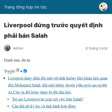
Trang tổng hợp tin tức
Liverpool đứng trước quyết định
phải bán Salah
Admin
8 tháng trước
Danh mục dự án
Toggle
Liverpool đang phải đối mặt với tình huống khó khăn liên quan
đến Mohamed Salah, khi mối lương duyên giữa ngôi sao người
Ai Cập và đội bóng đang bị đặt dấu hỏi.
Tại sao Liverpool lại xem xét việc bán Salah?
Cầu thủ dự kỷ lục và tình hình hợp đồng