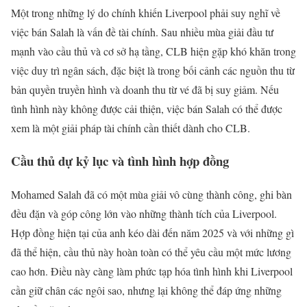
Một trong những lý do chính khiến Liverpool phải suy nghĩ về
việc bán Salah là vấn đề tài chính. Sau nhiều mùa giải đầu tư
mạnh vào cầu thủ và cơ sở hạ tầng, CLB hiện gặp khó khăn trong
việc duy trì ngân sách, đặc biệt là trong bối cảnh các nguồn thu từ
bản quyền truyền hình và doanh thu từ vé đã bị suy giảm. Nếu
tình hình này không được cải thiện, việc bán Salah có thể được
xem là một giải pháp tài chính cần thiết dành cho CLB.
Cầu thủ dự kỷ lục và tình hình hợp đồng
Mohamed Salah đã có một mùa giải vô cùng thành công, ghi bàn
đều đặn và góp công lớn vào những thành tích của Liverpool.
Hợp đồng hiện tại của anh kéo dài đến năm 2025 và với những gì
đã thể hiện, cầu thủ này hoàn toàn có thể yêu cầu một mức lương
cao hơn. Điều này càng làm phức tạp hóa tình hình khi Liverpool
cần giữ chân các ngôi sao, nhưng lại không thể đáp ứng những