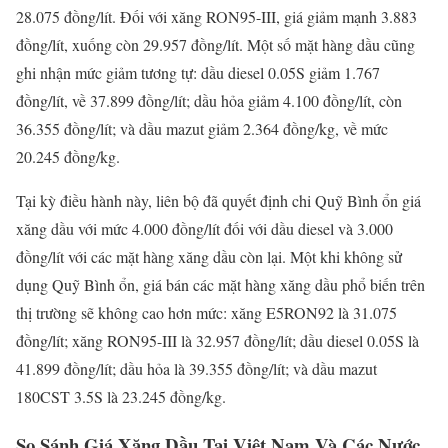
28.075 đồng/lít. Đối với xăng RON95-III, giá giảm mạnh 3.883
đồng/lít, xuống còn 29.957 đồng/lít. Một số mặt hàng dầu cũng
ghi nhận mức giảm tương tự: dầu diesel 0.05S giảm 1.767
đồng/lít, về 37.899 đồng/lít; dầu hỏa giảm 4.100 đồng/lít, còn
36.355 đồng/lít; và dầu mazut giảm 2.364 đồng/kg, về mức
20.245 đồng/kg.
Tại kỳ điều hành này, liên bộ đã quyết định chi Quỹ Bình ổn giá
xăng dầu với mức 4.000 đồng/lít đối với dầu diesel và 3.000
đồng/lít với các mặt hàng xăng dầu còn lại. Một khi không sử
dụng Quỹ Bình ổn, giá bán các mặt hàng xăng dầu phổ biến trên
thị trường sẽ không cao hơn mức: xăng E5RON92 là 31.075
đồng/lít; xăng RON95-III là 32.957 đồng/lít; dầu diesel 0.05S là
41.899 đồng/lít; dầu hỏa là 39.355 đồng/lít; và dầu mazut
180CST 3.5S là 23.245 đồng/kg.
So Sánh Giá Xăng Dầu Tại Việt Nam Và Các Nước