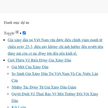
Danh mục dự án
Toggle
Giá xăng dầu tại Việt Nam vừa được điều chỉnh giảm mạnh từ
chiều ngày 25-3, điều này không chỉ ảnh hưởng đến người tiêu
dùng mà còn có tác động lớn đến nền kinh tế.
Giới Thiệu Về Biến Động Giá Xăng Dầu
Giá Mới Của Xăng Dầu
So Sánh Giá Xăng Dầu Tại Việt Nam Và Các Nước Lân
Cận
Những Tác Động Từ Giá Xăng Dầu Giảm
Quyết Định Về Thuế Bảo Vệ Môi Trường Đối Với Xăng
Dầu
Kết Luận