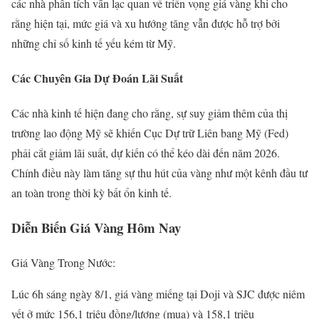
các nhà phân tích vẫn lạc quan về triển vọng giá vàng khi cho
rằng hiện tại, mức giá và xu hướng tăng vẫn được hỗ trợ bởi
những chỉ số kinh tế yếu kém từ Mỹ.
Các Chuyên Gia Dự Đoán Lãi Suất
Các nhà kinh tế hiện đang cho rằng, sự suy giảm thêm của thị
trường lao động Mỹ sẽ khiến Cục Dự trữ Liên bang Mỹ (Fed)
phải cắt giảm lãi suất, dự kiến có thể kéo dài đến năm 2026.
Chính điều này làm tăng sự thu hút của vàng như một kênh đầu tư
an toàn trong thời kỳ bất ổn kinh tế.
Diễn Biến Giá Vàng Hôm Nay
Giá Vàng Trong Nước:
Lúc 6h sáng ngày 8/1, giá vàng miếng tại Doji và SJC được niêm
yết ở mức 156,1 triệu đồng/lượng (mua) và 158,1 triệu