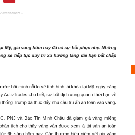
Advertisement 1
h tại Mỹ, giá vàng hôm nay đã có sự hồi phục nhẹ. Những
àng sẽ tiếp tục duy trì xu hướng tăng dài hạn bất chấp
rước bối cảnh nỗi lo về tình hình tài khóa tại Mỹ ngày càng
y ActivTrades cho biết, sự bất định xung quanh thời hạn về
g thống Trump đã thúc đẩy nhu cầu trú ẩn an toàn vào vàng.
C. PNJ và Bảo Tín Minh Châu đã giảm giá vàng miếng
phân tích cho thấy vàng vẫn được xem là tài sản an toàn
t lúc 6h sáng hôm nay. Các thương hiệu niêm yết giá vàng