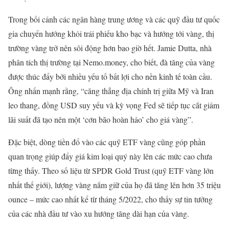
Trong bối cảnh các ngân hàng trung ương và các quỹ đầu tư quốc
gia chuyển hướng khỏi trái phiếu kho bạc và hướng tới vàng, thị
trường vàng trở nên sôi động hơn bao giờ hết. Jamie Dutta, nhà
phân tích thị trường tại Nemo.money, cho biết, đà tăng của vàng
được thúc đẩy bởi nhiều yếu tố bất lợi cho nền kinh tế toàn cầu.
Ông nhấn mạnh rằng, “căng thẳng địa chính trị giữa Mỹ và Iran
leo thang, đồng USD suy yếu và kỳ vọng Fed sẽ tiếp tục cắt giảm
lãi suất đã tạo nên một ‘cơn bão hoàn hảo’ cho giá vàng”.
Đặc biệt, dòng tiền đổ vào các quỹ ETF vàng cũng góp phần
quan trọng giúp đẩy giá kim loại quý này lên các mức cao chưa
từng thấy. Theo số liệu từ SPDR Gold Trust (quỹ ETF vàng lớn
nhất thế giới), lượng vàng nắm giữ của họ đã tăng lên hơn 35 triệu
ounce – mức cao nhất kể từ tháng 5/2022, cho thấy sự tin tưởng
của các nhà đầu tư vào xu hướng tăng dài hạn của vàng.