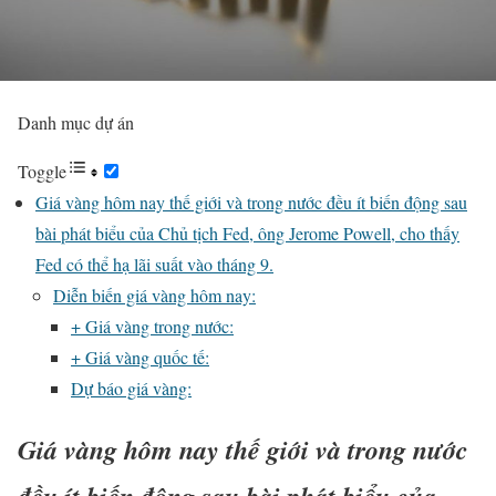
Danh mục dự án
Toggle
Giá vàng hôm nay thế giới và trong nước đều ít biến động sau
bài phát biểu của Chủ tịch Fed, ông Jerome Powell, cho thấy
Fed có thể hạ lãi suất vào tháng 9.
Diễn biến giá vàng hôm nay:
+ Giá vàng trong nước:
+ Giá vàng quốc tế:
Dự báo giá vàng:
Giá vàng hôm nay thế giới và trong nước
đều ít biến động sau bài phát biểu của