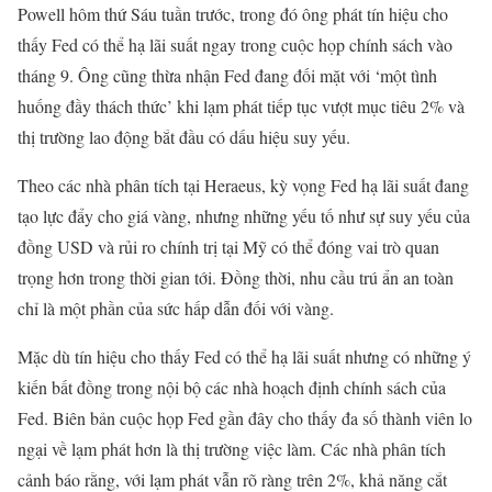
Powell hôm thứ Sáu tuần trước, trong đó ông phát tín hiệu cho
thấy Fed có thể hạ lãi suất ngay trong cuộc họp chính sách vào
tháng 9. Ông cũng thừa nhận Fed đang đối mặt với ‘một tình
huống đầy thách thức’ khi lạm phát tiếp tục vượt mục tiêu 2% và
thị trường lao động bắt đầu có dấu hiệu suy yếu.
Theo các nhà phân tích tại Heraeus, kỳ vọng Fed hạ lãi suất đang
tạo lực đẩy cho giá vàng, nhưng những yếu tố như sự suy yếu của
đồng USD và rủi ro chính trị tại Mỹ có thể đóng vai trò quan
trọng hơn trong thời gian tới. Đồng thời, nhu cầu trú ẩn an toàn
chỉ là một phần của sức hấp dẫn đối với vàng.
Mặc dù tín hiệu cho thấy Fed có thể hạ lãi suất nhưng có những ý
kiến bất đồng trong nội bộ các nhà hoạch định chính sách của
Fed. Biên bản cuộc họp Fed gần đây cho thấy đa số thành viên lo
ngại về lạm phát hơn là thị trường việc làm. Các nhà phân tích
cảnh báo rằng, với lạm phát vẫn rõ ràng trên 2%, khả năng cắt