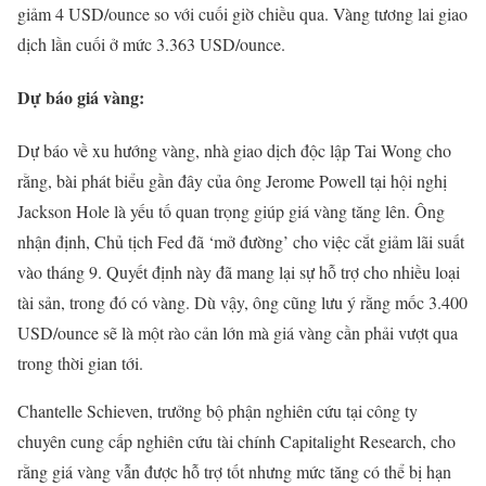
giảm 4 USD/ounce so với cuối giờ chiều qua. Vàng tương lai giao
dịch lần cuối ở mức 3.363 USD/ounce.
Dự báo giá vàng:
Dự báo về xu hướng vàng, nhà giao dịch độc lập Tai Wong cho
rằng, bài phát biểu gần đây của ông Jerome Powell tại hội nghị
Jackson Hole là yếu tố quan trọng giúp giá vàng tăng lên. Ông
nhận định, Chủ tịch Fed đã ‘mở đường’ cho việc cắt giảm lãi suất
vào tháng 9. Quyết định này đã mang lại sự hỗ trợ cho nhiều loại
tài sản, trong đó có vàng. Dù vậy, ông cũng lưu ý rằng mốc 3.400
USD/ounce sẽ là một rào cản lớn mà giá vàng cần phải vượt qua
trong thời gian tới.
Chantelle Schieven, trưởng bộ phận nghiên cứu tại công ty
chuyên cung cấp nghiên cứu tài chính Capitalight Research, cho
rằng giá vàng vẫn được hỗ trợ tốt nhưng mức tăng có thể bị hạn