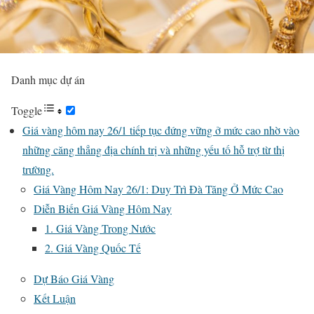
Danh mục dự án
Toggle
Giá vàng hôm nay 26/1 tiếp tục đứng vững ở mức cao nhờ vào
những căng thẳng địa chính trị và những yếu tố hỗ trợ từ thị
trường.
Giá Vàng Hôm Nay 26/1: Duy Trì Đà Tăng Ở Mức Cao
Diễn Biến Giá Vàng Hôm Nay
1. Giá Vàng Trong Nước
2. Giá Vàng Quốc Tế
Dự Báo Giá Vàng
Kết Luận